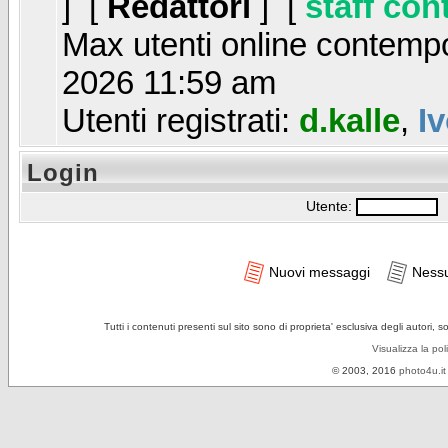
] [
Redattori
] [
staff con
Max utenti online contem
2026 11:59 am
Utenti registrati:
d.kalle
,
I
Login
Utente:
P
Nuovi messaggi
Ness
Tutti i contenuti presenti sul sito sono di proprieta' esclusiva degli autori, 
Visualizza la pol
© 2003, 2016
photo4u.it