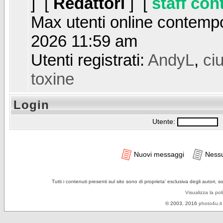
] [
Redattori
] [
staff con
Max utenti online contem
2026 11:59 am
Utenti registrati:
AndyL
,
ci
toxine
Login
Utente:
P
Nuovi messaggi
Ness
Tutti i contenuti presenti sul sito sono di proprieta' esclusiva degli autori, 
Visualizza la pol
© 2003, 2016
photo4u.it