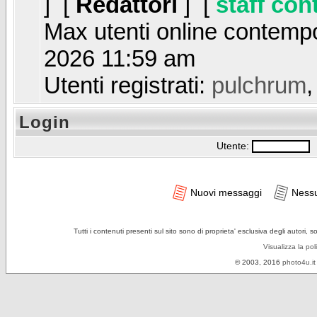
] [
Redattori
] [
staff con
Max utenti online contem
2026 11:59 am
Utenti registrati:
pulchrum
Login
Utente:
P
Nuovi messaggi
Ness
Tutti i contenuti presenti sul sito sono di proprieta' esclusiva degli autori, 
Visualizza la pol
© 2003, 2016
photo4u.it