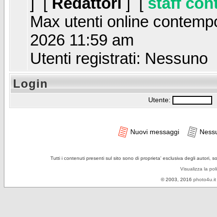
] [
Redattori
] [
staff con
Max utenti online contem
2026 11:59 am
Utenti registrati: Nessuno
Login
Utente:
P
Nuovi messaggi
Ness
Tutti i contenuti presenti sul sito sono di proprieta' esclusiva degli autori, 
Visualizza la pol
© 2003, 2016
photo4u.it