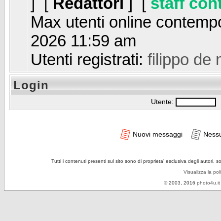
] [
Redattori
] [
staff con
Max utenti online contem
2026 11:59 am
Utenti registrati:
filippo de
Login
Utente:
P
Nuovi messaggi
Ness
Tutti i contenuti presenti sul sito sono di proprieta' esclusiva degli autori, 
Visualizza la pol
© 2003, 2016
photo4u.it