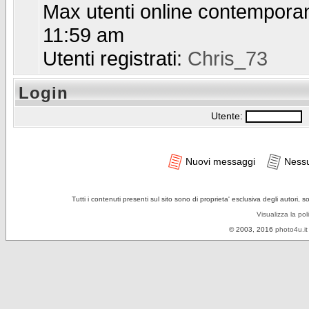
Max utenti online contempor
11:59 am
Utenti registrati:
Chris_73
Login
Utente:
P
Nuovi messaggi
Ness
Tutti i contenuti presenti sul sito sono di proprieta' esclusiva degli autori, 
Visualizza la pol
© 2003, 2016
photo4u.it