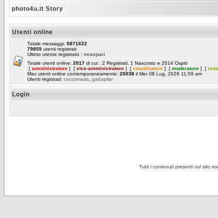
photo4u.it Story
Utenti online
Totale messaggi:
5871622
79855
utenti registrati
Ultimo utente registrato :
mraspari
Totale utenti online:
2017
di cui : 2 Registrati, 1 Nascosto e 2014 Ospiti
[
amministratore
] [
vice-amministratore
] [
coordinatore
] [
moderatore
] [
red
Max utenti online contemporaneamente:
20038
il Mer 08 Lug, 2026 11:59 am
Utenti registrati:
coccomaria
,
gattapilar
Login
Tutti i contenuti presenti sul sito s