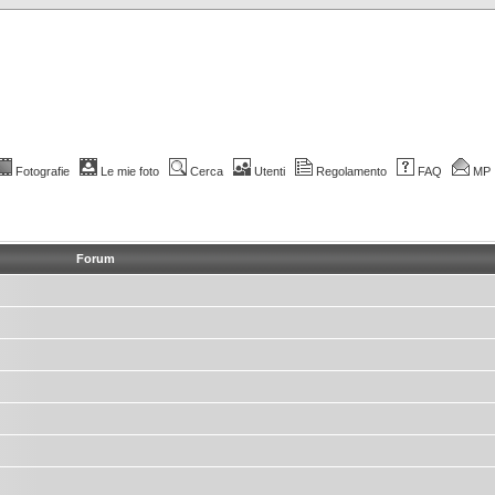
Fotografie
Le mie foto
Cerca
Utenti
Regolamento
FAQ
MP
Forum