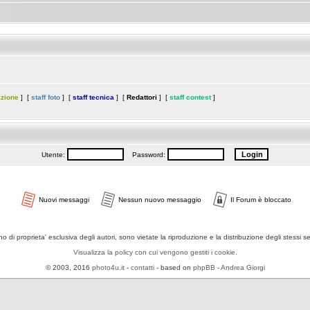
azione
] [
staff foto
] [
staff tecnica
] [
Redattori
] [
staff contest
]
Utente:
Password:
Nuovi messaggi
Nessun nuovo messaggio
Il Forum è bloccato
ono di proprieta' esclusiva degli autori, sono vietate la riproduzione e la distribuzione degli stessi 
Visualizza la policy con cui vengono gestiti i cookie.
© 2003, 2016
photo4u.it
-
contatti
- based on
phpBB
-
Andrea Giorgi