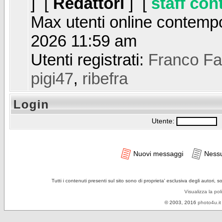
] [
Redattori
] [
staff con
Max utenti online contem
2026 11:59 am
Utenti registrati:
Franco Fa
pigi47
,
ribefra
Login
Utente:
P
Nuovi messaggi
Ness
Tutti i contenuti presenti sul sito sono di proprieta' esclusiva degli autori, 
Visualizza la pol
© 2003, 2016
photo4u.it