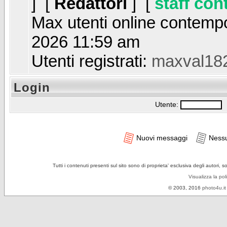
] [
Redattori
] [
staff con
Max utenti online contem
2026 11:59 am
Utenti registrati:
maxval18
Login
Utente:
P
Nuovi messaggi
Ness
Tutti i contenuti presenti sul sito sono di proprieta' esclusiva degli autori, 
Visualizza la pol
© 2003, 2016
photo4u.it