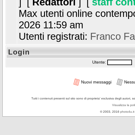
] [
Redattori
] [
staff con
Max utenti online contem
2026 11:59 am
Utenti registrati:
Franco Fa
Login
Utente:
P
Nuovi messaggi
Ness
Tutti i contenuti presenti sul sito sono di proprieta' esclusiva degli autori, 
Visualizza la pol
© 2003, 2016
photo4u.it