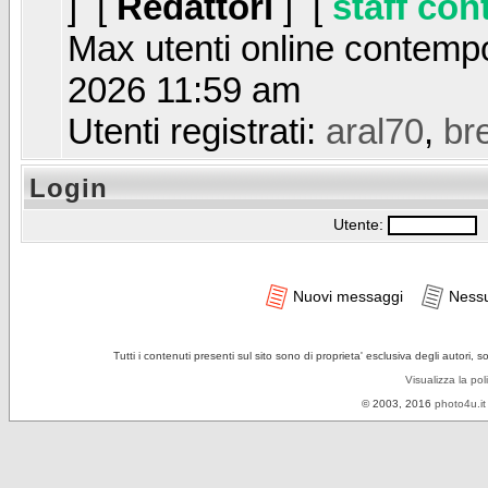
] [
Redattori
] [
staff con
Max utenti online contem
2026 11:59 am
Utenti registrati:
aral70
,
bre
Login
Utente:
P
Nuovi messaggi
Ness
Tutti i contenuti presenti sul sito sono di proprieta' esclusiva degli autori, 
Visualizza la pol
© 2003, 2016
photo4u.it