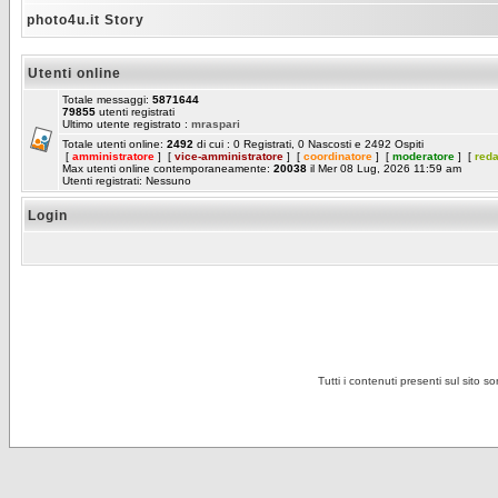
photo4u.it Story
Utenti online
Totale messaggi:
5871644
79855
utenti registrati
Ultimo utente registrato :
mraspari
Totale utenti online:
2492
di cui : 0 Registrati, 0 Nascosti e 2492 Ospiti
[
amministratore
] [
vice-amministratore
] [
coordinatore
] [
moderatore
] [
red
Max utenti online contemporaneamente:
20038
il Mer 08 Lug, 2026 11:59 am
Utenti registrati: Nessuno
Login
Tutti i contenuti presenti sul sito s