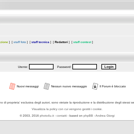
azione
] [
staff foto
] [
staff tecnica
] [
Redattori
] [
staff contest
]
Utente:
Password:
Nuovi messaggi
Nessun nuovo messaggio
Il Forum è bloccato
ono di proprieta' esclusiva degli autori, sono vietate la riproduzione e la distribuzione degli stessi 
Visualizza la policy con cui vengono gestiti i cookie.
© 2003, 2016
photo4u.it
-
contatti
- based on
phpBB
-
Andrea Giorgi