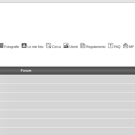
Fotografie
Le mie foto
Cerca
Utenti
Regolamento
FAQ
MP
Forum