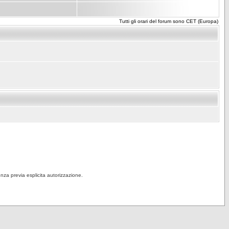
Tutti gli orari del forum sono CET (Europa)
senza previa esplicita autorizzazione.