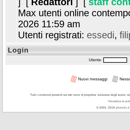
] [
Redattori
] [
staff con
Max utenti online contem
2026 11:59 am
Utenti registrati:
essedi
,
fi
Login
Utente:
P
Nuovi messaggi
Ness
Tutti i contenuti presenti sul sito sono di proprieta' esclusiva degli autori, 
Visualizza la pol
© 2003, 2016
photo4u.it