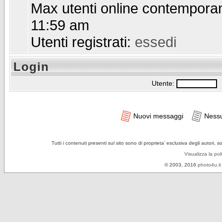
Max utenti online contempor
11:59 am
Utenti registrati:
essedi
Login
Utente:
P
Nuovi messaggi
Ness
Tutti i contenuti presenti sul sito sono di proprieta' esclusiva degli autori, 
Visualizza la pol
© 2003, 2016
photo4u.it