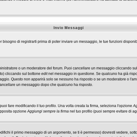
Invio Messaggi
r bisogno di registrarti prima di poter inviare un messaggio, le tue funzioni disponib
ministratore o un moderatore del forum. Puoi cancellare un messaggio cliccando sul
to) cliccando sul bottone
edit
nel messaggio in questione. Se qualcuno ha già rispos
ssaggio. Questo non apparirà solo se nessuno ha risposto o se un moderatore o l'a
cancellare un messaggio dopo che qualcuno ha risposto.
i fare modificando il tuo profilo. Una volta creata la firma, seleziona l'opzione
Ag
'apposita opzione
Aggiungi sempre la firma
nel tuo profilo (puoi sempre evitare di 
ichi il primo messaggio di un argomento, se ti è permesso) dovresti vedere, sotto 