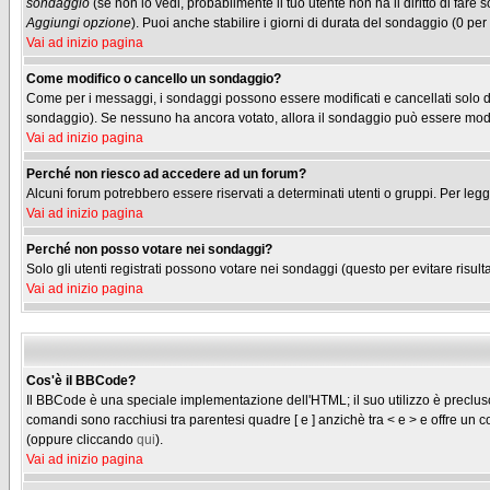
sondaggio
(se non lo vedi, probabilmente il tuo utente non ha il diritto di fare
Aggiungi opzione
). Puoi anche stabilire i giorni di durata del sondaggio (0 per
Vai ad inizio pagina
Come modifico o cancello un sondaggio?
Come per i messaggi, i sondaggi possono essere modificati e cancellati solo dag
sondaggio). Se nessuno ha ancora votato, allora il sondaggio può essere modifi
Vai ad inizio pagina
Perché non riesco ad accedere ad un forum?
Alcuni forum potrebbero essere riservati a determinati utenti o gruppi. Per legg
Vai ad inizio pagina
Perché non posso votare nei sondaggi?
Solo gli utenti registrati possono votare nei sondaggi (questo per evitare risulta
Vai ad inizio pagina
Cos'è il BBCode?
Il BBCode è una speciale implementazione dell'HTML; il suo utilizzo è precluso 
comandi sono racchiusi tra parentesi quadre [ e ] anzichè tra < e > e offre u
(oppure cliccando
qui
).
Vai ad inizio pagina