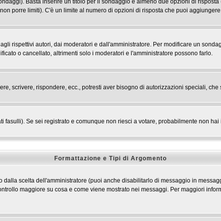
 sondaggi). Basta inserire un titolo per il sondaggio e almeno due opzioni di risposta 
 non porre limiti). C'è un limite al numero di opzioni di risposta che puoi aggiungere,
li rispettivi autori, dai moderatori e dall'amministratore. Per modificare un sondag
cato o cancellato, altrimenti solo i moderatori e l'amministratore possono farlo.
ere, scrivere, rispondere, ecc., potresti aver bisogno di autorizzazioni speciali, c
ti fasulli). Se sei registrato e comunque non riesci a votare, probabilmente non hai i 
Formattazione e Tipi di Argomento
dalla scelta dell'amministratore (puoi anche disabilitarlo di messaggio in messaggi
n controllo maggiore su cosa e come viene mostrato nei messaggi. Per maggiori infor