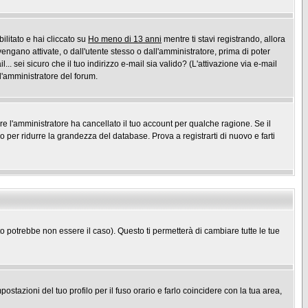
ilitato e hai cliccato su
Ho meno di 13 anni
mentre ti stavi registrando, allora
vengano attivate, o dall'utente stesso o dall'amministratore, prima di poter
l... sei sicuro che il tuo indirizzo e-mail sia valido? (L'attivazione via e-mail
 l'amministratore del forum.
ure l'amministratore ha cancellato il tuo account per qualche ragione. Se il
per ridurre la grandezza del database. Prova a registrarti di nuovo e farti
potrebbe non essere il caso). Questo ti permetterà di cambiare tutte le tue
stazioni del tuo profilo per il fuso orario e farlo coincidere con la tua area,