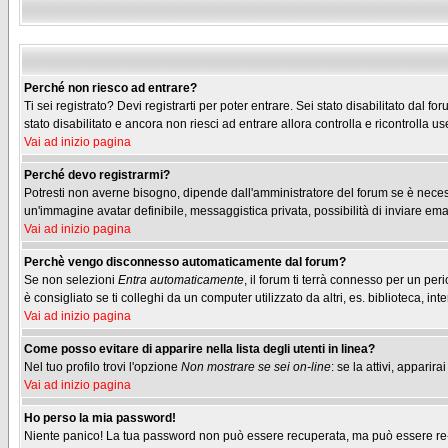
Perché non riesco ad entrare?
Ti sei registrato? Devi registrarti per poter entrare. Sei stato disabilitato dal
stato disabilitato e ancora non riesci ad entrare allora controlla e ricontrolla
Vai ad inizio pagina
Perché devo registrarmi?
Potresti non averne bisogno, dipende dall'amministratore del forum se è necessa
un'immagine avatar definibile, messaggistica privata, possibilità di inviare emai
Vai ad inizio pagina
Perchè vengo disconnesso automaticamente dal forum?
Se non selezioni
Entra automaticamente
, il forum ti terrà connesso per un pe
è consigliato se ti colleghi da un computer utilizzato da altri, es. biblioteca, inte
Vai ad inizio pagina
Come posso evitare di apparire nella lista degli utenti in linea?
Nel tuo profilo trovi l'opzione
Non mostrare se sei on-line
: se la attivi, appari
Vai ad inizio pagina
Ho perso la mia password!
Niente panico! La tua password non può essere recuperata, ma può essere re-im