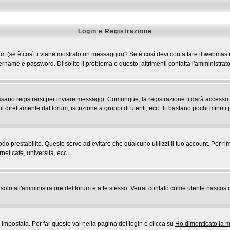
Login e Registrazione
 forum (se è così ti viene mostrato un messaggio)? Se è così devi contattare il webmast
 username e password. Di solito il problema è questo, altrimenti contatta l'amministr
rio registrarsi per inviare messaggi. Comunque, la registrazione ti darà accesso ad a
l direttamente dal forum, iscrizione a gruppi di utenti, ecc. Ti bastano pochi minuti p
riodo prestabilito. Questo serve ad evitare che qualcuno utilizzi il tuo account. Pe
rnet cafè, università, ecc.
rai solo all'amministratore del forum e a te stesso. Verrai contato come utente nascost
postata. Per far questo vai nella pagina del login e clicca su
Ho dimenticato la 