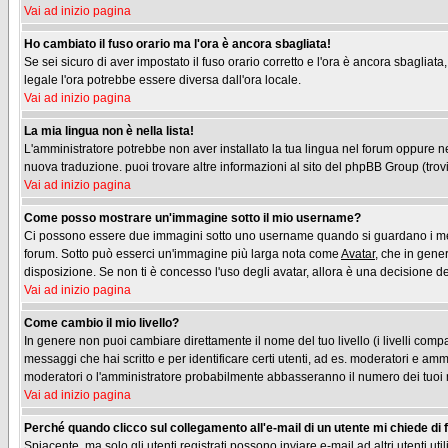
Vai ad inizio pagina
Ho cambiato il fuso orario ma l'ora è ancora sbagliata!
Se sei sicuro di aver impostato il fuso orario corretto e l'ora è ancora sbagliata
legale l'ora potrebbe essere diversa dall'ora locale.
Vai ad inizio pagina
La mia lingua non è nella lista!
L'amministratore potrebbe non aver installato la tua lingua nel forum oppure nes
nuova traduzione. puoi trovare altre informazioni al sito del phpBB Group (trovi 
Vai ad inizio pagina
Come posso mostrare un'immagine sotto il mio username?
Ci possono essere due immagini sotto uno username quando si guardano i messag
forum. Sotto può esserci un'immagine più larga nota come
Avatar
, che in gene
disposizione. Se non ti è concesso l'uso degli avatar, allora è una decisione del
Vai ad inizio pagina
Come cambio il mio livello?
In genere non puoi cambiare direttamente il nome del tuo livello (i livelli compa
messaggi che hai scritto e per identificare certi utenti, ad es. moderatori e am
moderatori o l'amministratore probabilmente abbasseranno il numero dei tuoi
Vai ad inizio pagina
Perché quando clicco sul collegamento all'e-mail di un utente mi chiede di fa
Spiacente, ma solo gli utenti registrati possono inviare e-mail ad altri utenti u