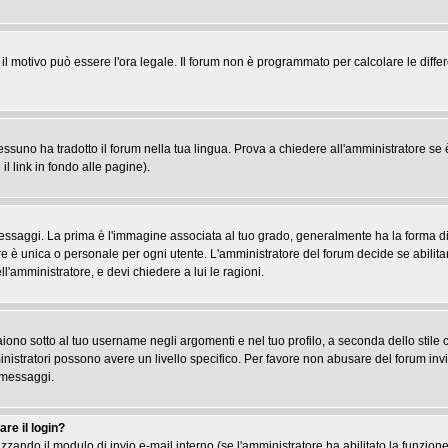
, il motivo può essere l'ora legale. Il forum non è programmato per calcolare le differ
suno ha tradotto il forum nella tua lingua. Prova a chiedere all'amministratore se è 
il link in fondo alle pagine).
gi. La prima è l'immagine associata al tuo grado, generalmente ha la forma di stel
re è unica o personale per ogni utente. L'amministratore del forum decide se abilita
l'amministratore, e devi chiedere a lui le ragioni.
iono sotto al tuo username negli argomenti e nel tuo profilo, a seconda dello stile che
ministratori possono avere un livello specifico. Per favore non abusare del forum inv
 messaggi.
re il login?
tilizzando il modulo di invio e-mail interno (se l'amministratore ha abilitato la funzi