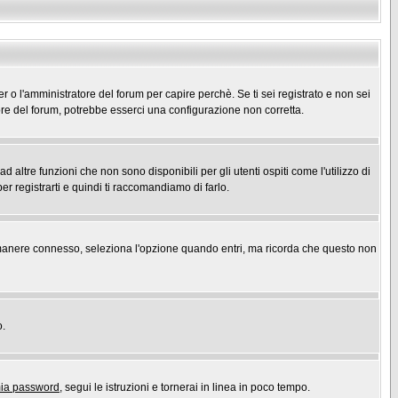
er o l'amministratore del forum per capire perchè. Se ti sei registrato e non sei
atore del forum, potrebbe esserci una configurazione non corretta.
ltre funzioni che non sono disponibili per gli utenti ospiti come l'utilizzo di
er registrarti e quindi ti raccomandiamo di farlo.
r rimanere connesso, seleziona l'opzione quando entri, ma ricorda che questo non
o.
mia password
, segui le istruzioni e tornerai in linea in poco tempo.