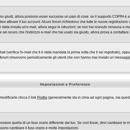
ono giusti, allora possono esser successe un paio di cose: se il supporto COPPA è ab
devi attivare il tuo account. Alcuni forum richiedono che tutte le nuove registrazioni 
i è stata inviata un'e-mail, allora segui le istruzioni; se non hai ricevuto nessuna e-mai
 sei sicuro che l'indirizzo e-mail che hai usato sia giusto, allora prova a contattare
 (verifica l'e-mail che ti è stata mandata la prima volta che ti sei registrato), opp
i forum rimuovono periodicamente gli utenti che non hanno mai inviato un messaggio 
Impostazioni e Preferenze
odificarle clicca il link
Profilo
(generalmente sta in cima ad ogni pagina, ma questo 
ere quella di un fuso orario differente dal tuo. Se così fosse, devi cambiare le impo
ossono cambiare il fuso orario e molte impostazioni.