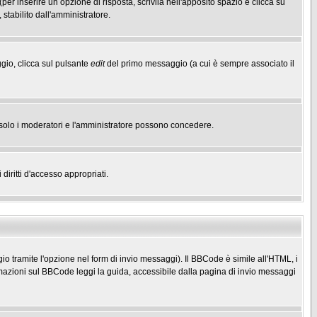
(per inserire un opzione di risposta, scrivila nell'apposito spazio e clicca su
 stabilito dall'amministratore.
gio, clicca sul pulsante
edit
del primo messaggio (a cui è sempre associato il
he solo i moderatori e l'amministratore possono concedere.
diritti d'accesso appropriati.
o tramite l'opzione nel form di invio messaggi). Il BBCode è simile all'HTML, i
mazioni sul BBCode leggi la guida, accessibile dalla pagina di invio messaggi