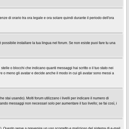
enze di orario tra ora legale e ora solare quindi durante il periodo dell'ora
possibile installare la tua lingua nel forum. Se non esiste puoi fare tu una
le o blocchi che indicano quanti messaggi hai scritto o il tuo stato nei
re o meno gli avatar e decide anche il modo in cui gli avatar sono messi a
 stai usando). Molti forum utilizzano i livelli per indicare il numero di
iando messaggi non necessari solo per aumentare il tuo livello; se fai così, i
one). Questo serve a prevenire un uso scorretto e malizioso del sistema di e-mail