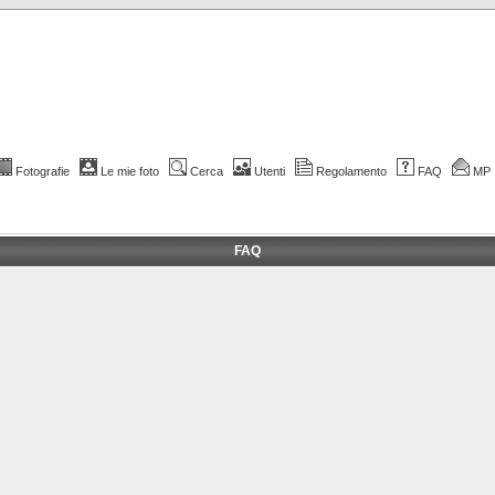
Fotografie
Le mie foto
Cerca
Utenti
Regolamento
FAQ
MP
FAQ