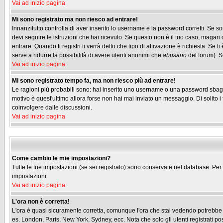
Vai ad inizio pagina
Mi sono registrato ma non riesco ad entrare!
Innanzitutto controlla di aver inserito lo username e la password corretti. Se s
devi seguire le istruzioni che hai ricevuto. Se questo non è il tuo caso, magari 
entrare. Quando ti registri ti verrà detto che tipo di attivazione è richiesta. Se t
serve a ridurre la possibilità di avere utenti anonimi che
abusano
del forum). Se
Vai ad inizio pagina
Mi sono registrato tempo fa, ma non riesco più ad entrare!
Le ragioni più probabili sono: hai inserito uno username o una password sbagliati
motivo è quest'ultimo allora forse non hai mai inviato un messaggio. Di solito 
coinvolgere dalle discussioni.
Vai ad inizio pagina
Come cambio le mie impostazioni?
Tutte le tue impostazioni (se sei registrato) sono conservate nel database. Per m
impostazioni.
Vai ad inizio pagina
L'ora non è corretta!
L'ora è quasi sicuramente corretta, comunque l'ora che stai vedendo potrebbe ess
es. London, Paris, New York, Sydney, ecc. Nota che solo gli utenti registrati p