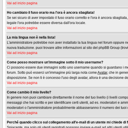
Vai ad inizio pagina
Ho cambiato il fuso orario ma l'ora è ancora sbagliata!
Se sei sicuro di aver impostato il fuso orario corretto e l'ora è ancora sbagliata
legale l'ora potrebbe essere diversa dall'ora locale.
Vai ad inizio pagina
La mia lingua non è nella lista!
L'amministratore potrebbe non aver installato la tua lingua nel forum oppure nes
nuova traduzione. puoi trovare altre informazioni al sito del phpBB Group (trovi 
Vai ad inizio pagina
Come posso mostrare un'immagine sotto il mio username?
Ci possono essere due immagini sotto uno username quando si guardano i messag
forum. Sotto può esserci un'immagine più larga nota come
Avatar
, che in gene
disposizione. Se non ti è concesso l'uso degli avatar, allora è una decisione del
Vai ad inizio pagina
Come cambio il mio livello?
In genere non puoi cambiare direttamente il nome del tuo livello (i livelli compa
messaggi che hai scritto e per identificare certi utenti, ad es. moderatori e am
moderatori o l'amministratore probabilmente abbasseranno il numero dei tuoi
Vai ad inizio pagina
Perché quando clicco sul collegamento all'e-mail di un utente mi chiede di fa
Spiacente, ma solo gli utenti registrati possono inviare e-mail ad altri utenti u