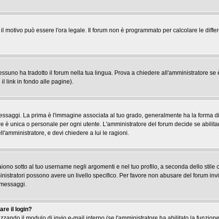
, il motivo può essere l'ora legale. Il forum non è programmato per calcolare le differ
suno ha tradotto il forum nella tua lingua. Prova a chiedere all'amministratore se è 
il link in fondo alle pagine).
gi. La prima è l'immagine associata al tuo grado, generalmente ha la forma di stel
re è unica o personale per ogni utente. L'amministratore del forum decide se abilita
l'amministratore, e devi chiedere a lui le ragioni.
iono sotto al tuo username negli argomenti e nel tuo profilo, a seconda dello stile che
ministratori possono avere un livello specifico. Per favore non abusare del forum inv
 messaggi.
re il login?
tilizzando il modulo di invio e-mail interno (se l'amministratore ha abilitato la funzi