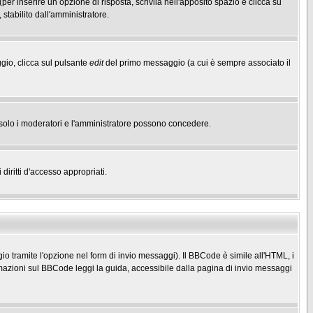
(per inserire un opzione di risposta, scrivila nell'apposito spazio e clicca su
 stabilito dall'amministratore.
gio, clicca sul pulsante
edit
del primo messaggio (a cui è sempre associato il
he solo i moderatori e l'amministratore possono concedere.
diritti d'accesso appropriati.
o tramite l'opzione nel form di invio messaggi). Il BBCode è simile all'HTML, i
mazioni sul BBCode leggi la guida, accessibile dalla pagina di invio messaggi