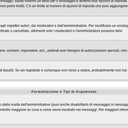
 sondaggi). Basta inserire un titolo per il sondaggio e almeno due opzioni di risposta 
 non porre limiti). C'è un limite al numero di opzioni di risposta che puoi aggiungere,
li rispettivi autori, dai moderatori e dall'amministratore. Per modificare un sondag
cato o cancellato, altrimenti solo i moderatori e l'amministratore possono farlo.
ere, scrivere, rispondere, ecc., potresti aver bisogno di autorizzazioni speciali, c
ti fasulli). Se sei registrato e comunque non riesci a votare, probabilmente non hai i 
Formattazione e Tipi di Argomento
dalla scelta dell'amministratore (puoi anche disabilitarlo di messaggio in messaggi
n controllo maggiore su cosa e come viene mostrato nei messaggi. Per maggiori infor