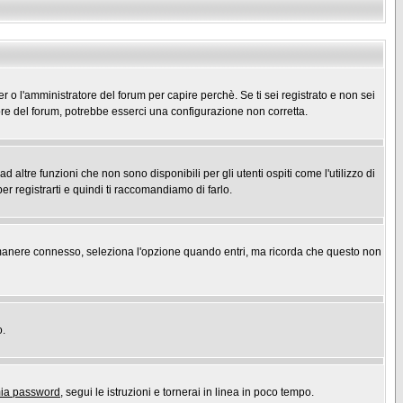
er o l'amministratore del forum per capire perchè. Se ti sei registrato e non sei
atore del forum, potrebbe esserci una configurazione non corretta.
ltre funzioni che non sono disponibili per gli utenti ospiti come l'utilizzo di
er registrarti e quindi ti raccomandiamo di farlo.
r rimanere connesso, seleziona l'opzione quando entri, ma ricorda che questo non
o.
mia password
, segui le istruzioni e tornerai in linea in poco tempo.