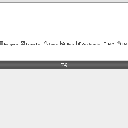
Fotografie
Le mie foto
Cerca
Utenti
Regolamento
FAQ
MP
FAQ