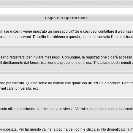
Login e Registrazione
 forum (se è così ti viene mostrato un messaggio)? Se è così devi contattare il webmast
 username e password. Di solito il problema è questo, altrimenti contatta l'amministr
rio registrarsi per inviare messaggi. Comunque, la registrazione ti darà accesso ad a
l direttamente dal forum, iscrizione a gruppi di utenti, ecc. Ti bastano pochi minuti p
riodo prestabilito. Questo serve ad evitare che qualcuno utilizzi il tuo account. Pe
rnet cafè, università, ecc.
rai solo all'amministratore del forum e a te stesso. Verrai contato come utente nascost
postata. Per far questo vai nella pagina del login e clicca su
Ho dimenticato la 