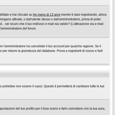
ilitato e hai cliccato su
Ho meno di 13 anni
mentre ti stavi registrando, allora
vengano attivate, o dall'utente stesso o dall'amministratore, prima di poter
l... sei sicuro che il tuo indirizzo e-mail sia valido? (L'attivazione via e-mail
 l'amministratore del forum.
ure l'amministratore ha cancellato il tuo account per qualche ragione. Se il
per ridurre la grandezza del database. Prova a registrarti di nuovo e farti
potrebbe non essere il caso). Questo ti permetterà di cambiare tutte le tue
stazioni del tuo profilo per il fuso orario e farlo coincidere con la tua area,