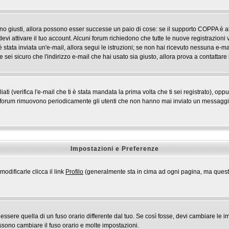
ono giusti, allora possono esser successe un paio di cose: se il supporto COPPA è ab
devi attivare il tuo account. Alcuni forum richiedono che tutte le nuove registrazioni 
i è stata inviata un'e-mail, allora segui le istruzioni; se non hai ricevuto nessuna e-mai
 sei sicuro che l'indirizzo e-mail che hai usato sia giusto, allora prova a contattare
 (verifica l'e-mail che ti è stata mandata la prima volta che ti sei registrato), opp
i forum rimuovono periodicamente gli utenti che non hanno mai inviato un messaggio 
Impostazioni e Preferenze
odificarle clicca il link
Profilo
(generalmente sta in cima ad ogni pagina, ma questo 
ere quella di un fuso orario differente dal tuo. Se così fosse, devi cambiare le impo
ossono cambiare il fuso orario e molte impostazioni.