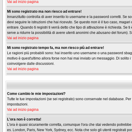
Vai ad inizio pagina
Mi sono registrato ma non riesco ad entrare!
Innanzitutto controlla di aver inserito lo username e la password corretti. Se s
devi seguire le istruzioni che hai ricevuto. Se questo non è il tuo caso, magari 
entrare. Quando ti registri ti verrà detto che tipo di attivazione è richiesta. Se t
serve a ridurre la possibilità di avere utenti anonimi che
abusano
del forum). Se
Vai ad inizio pagina
Mi sono registrato tempo fa, ma non riesco più ad entrare!
Le ragioni più probabili sono: hai inserito uno username o una password sbagliati
motivo è quest'ultimo allora forse non hai mai inviato un messaggio. Di solito 
coinvolgere dalle discussioni.
Vai ad inizio pagina
Come cambio le mie impostazioni?
Tutte le tue impostazioni (se sei registrato) sono conservate nel database. Per m
impostazioni.
Vai ad inizio pagina
L'ora non è corretta!
L'ora è quasi sicuramente corretta, comunque l'ora che stai vedendo potrebbe ess
es. London, Paris, New York, Sydney, ecc. Nota che solo gli utenti registrati p