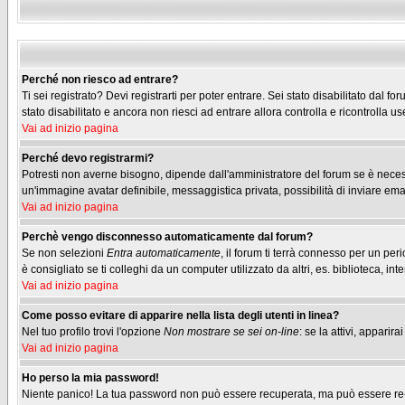
Perché non riesco ad entrare?
Ti sei registrato? Devi registrarti per poter entrare. Sei stato disabilitato dal
stato disabilitato e ancora non riesci ad entrare allora controlla e ricontrolla
Vai ad inizio pagina
Perché devo registrarmi?
Potresti non averne bisogno, dipende dall'amministratore del forum se è necessa
un'immagine avatar definibile, messaggistica privata, possibilità di inviare emai
Vai ad inizio pagina
Perchè vengo disconnesso automaticamente dal forum?
Se non selezioni
Entra automaticamente
, il forum ti terrà connesso per un pe
è consigliato se ti colleghi da un computer utilizzato da altri, es. biblioteca, inte
Vai ad inizio pagina
Come posso evitare di apparire nella lista degli utenti in linea?
Nel tuo profilo trovi l'opzione
Non mostrare se sei on-line
: se la attivi, appari
Vai ad inizio pagina
Ho perso la mia password!
Niente panico! La tua password non può essere recuperata, ma può essere re-im