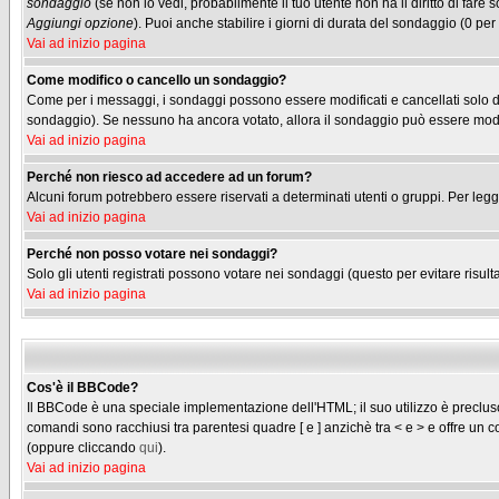
sondaggio
(se non lo vedi, probabilmente il tuo utente non ha il diritto di fare
Aggiungi opzione
). Puoi anche stabilire i giorni di durata del sondaggio (0 per
Vai ad inizio pagina
Come modifico o cancello un sondaggio?
Come per i messaggi, i sondaggi possono essere modificati e cancellati solo dag
sondaggio). Se nessuno ha ancora votato, allora il sondaggio può essere modifi
Vai ad inizio pagina
Perché non riesco ad accedere ad un forum?
Alcuni forum potrebbero essere riservati a determinati utenti o gruppi. Per legg
Vai ad inizio pagina
Perché non posso votare nei sondaggi?
Solo gli utenti registrati possono votare nei sondaggi (questo per evitare risulta
Vai ad inizio pagina
Cos'è il BBCode?
Il BBCode è una speciale implementazione dell'HTML; il suo utilizzo è precluso 
comandi sono racchiusi tra parentesi quadre [ e ] anzichè tra < e > e offre u
(oppure cliccando
qui
).
Vai ad inizio pagina