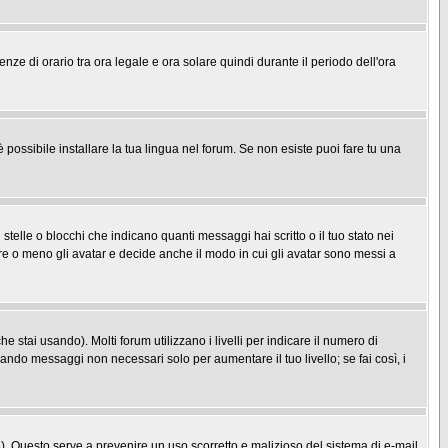
enze di orario tra ora legale e ora solare quindi durante il periodo dell'ora
possibile installare la tua lingua nel forum. Se non esiste puoi fare tu una
le o blocchi che indicano quanti messaggi hai scritto o il tuo stato nei
re o meno gli avatar e decide anche il modo in cui gli avatar sono messi a
 stai usando). Molti forum utilizzano i livelli per indicare il numero di
iando messaggi non necessari solo per aumentare il tuo livello; se fai così, i
one). Questo serve a prevenire un uso scorretto e malizioso del sistema di e-mail