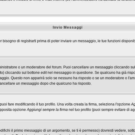
Invio Messaggi
r bisogno di registrarti prima di poter inviare un messaggio, le tue funzioni disponib
ministratore o un moderatore del forum. Puoi cancellare un messaggio cliccando sul
to) cliccando sul bottone
edit
nel messaggio in questione. Se qualcuno ha già rispos
ssaggio. Questo non apparirà solo se nessuno ha risposto o se un moderatore o l'a
cancellare un messaggio dopo che qualcuno ha risposto.
i fare modificando il tuo profilo. Una volta creata la firma, seleziona l'opzione
Ag
'apposita opzione
Aggiungi sempre la firma
nel tuo profilo (puoi sempre evitare di 
ichi il primo messaggio di un argomento, se ti è permesso) dovresti vedere, sotto 