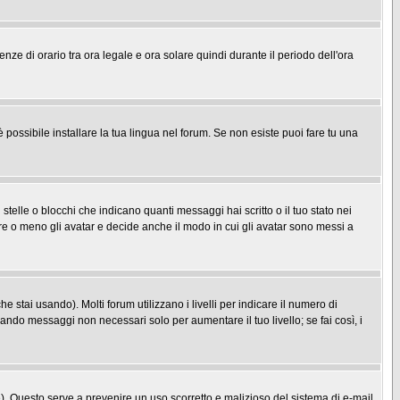
enze di orario tra ora legale e ora solare quindi durante il periodo dell'ora
possibile installare la tua lingua nel forum. Se non esiste puoi fare tu una
le o blocchi che indicano quanti messaggi hai scritto o il tuo stato nei
re o meno gli avatar e decide anche il modo in cui gli avatar sono messi a
 stai usando). Molti forum utilizzano i livelli per indicare il numero di
iando messaggi non necessari solo per aumentare il tuo livello; se fai così, i
one). Questo serve a prevenire un uso scorretto e malizioso del sistema di e-mail