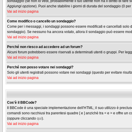
sondaggio
(se non lo vedi, probabilmente il tuo utente non ha il diritto di fare
Aggiungi opzione
). Puoi anche stabilire i giorni di durata del sondaggio (0 per
Vai ad inizio pagina
Come modifico o cancello un sondaggio?
Come per i messaggi, i sondaggi possono essere modificati e cancellati solo dag
sondaggio). Se nessuno ha ancora votato, allora il sondaggio può essere modifi
Vai ad inizio pagina
Perché non riesco ad accedere ad un forum?
Alcuni forum potrebbero essere riservati a determinati utenti o gruppi. Per legg
Vai ad inizio pagina
Perché non posso votare nei sondaggi?
Solo gli utenti registrati possono votare nei sondaggi (questo per evitare risulta
Vai ad inizio pagina
Cos'è il BBCode?
Il BBCode è una speciale implementazione dell'HTML; il suo utilizzo è precluso 
comandi sono racchiusi tra parentesi quadre [ e ] anzichè tra < e > e offre u
(oppure cliccando
qui
).
Vai ad inizio pagina