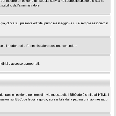
(per inserire un opzione di risposta, scrivila nell'apposito spazio e clicca su
 stabilito dall'amministratore.
gio, clicca sul pulsante
edit
del primo messaggio (a cui è sempre associato il
he solo i moderatori e l'amministratore possono concedere.
diritti d'accesso appropriati.
o tramite l'opzione nel form di invio messaggi). Il BBCode è simile all'HTML, i
mazioni sul BBCode leggi la guida, accessibile dalla pagina di invio messaggi