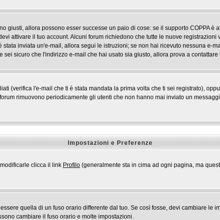
ono giusti, allora possono esser successe un paio di cose: se il supporto COPPA è ab
devi attivare il tuo account. Alcuni forum richiedono che tutte le nuove registrazioni 
i è stata inviata un'e-mail, allora segui le istruzioni; se non hai ricevuto nessuna e-mai
 sei sicuro che l'indirizzo e-mail che hai usato sia giusto, allora prova a contattare
 (verifica l'e-mail che ti è stata mandata la prima volta che ti sei registrato), opp
i forum rimuovono periodicamente gli utenti che non hanno mai inviato un messaggio 
Impostazioni e Preferenze
odificarle clicca il link
Profilo
(generalmente sta in cima ad ogni pagina, ma questo 
ere quella di un fuso orario differente dal tuo. Se così fosse, devi cambiare le impo
ossono cambiare il fuso orario e molte impostazioni.