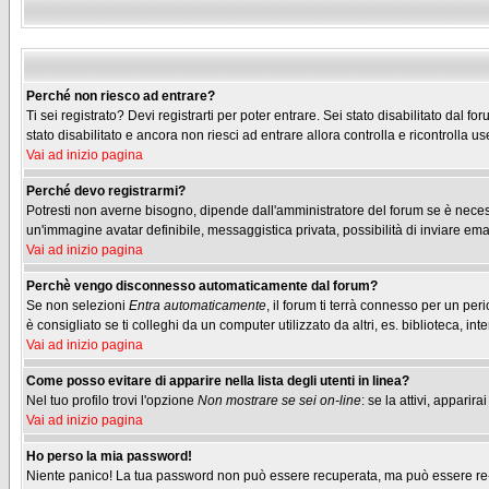
Perché non riesco ad entrare?
Ti sei registrato? Devi registrarti per poter entrare. Sei stato disabilitato dal
stato disabilitato e ancora non riesci ad entrare allora controlla e ricontrolla
Vai ad inizio pagina
Perché devo registrarmi?
Potresti non averne bisogno, dipende dall'amministratore del forum se è necessa
un'immagine avatar definibile, messaggistica privata, possibilità di inviare emai
Vai ad inizio pagina
Perchè vengo disconnesso automaticamente dal forum?
Se non selezioni
Entra automaticamente
, il forum ti terrà connesso per un pe
è consigliato se ti colleghi da un computer utilizzato da altri, es. biblioteca, inte
Vai ad inizio pagina
Come posso evitare di apparire nella lista degli utenti in linea?
Nel tuo profilo trovi l'opzione
Non mostrare se sei on-line
: se la attivi, appari
Vai ad inizio pagina
Ho perso la mia password!
Niente panico! La tua password non può essere recuperata, ma può essere re-im