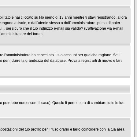
ilitato e hai cliccato su
Ho meno di 13 anni
mentre ti stavi registrando, allora
vengano attivate, o dall'utente stesso o dall'amministratore, prima di poter
l... sei sicuro che il tuo indirizzo e-mail sia valido? (L'attivazione via e-mail
 l'amministratore del forum.
ure l'amministratore ha cancellato il tuo account per qualche ragione. Se il
per ridurre la grandezza del database. Prova a registrarti di nuovo e farti
potrebbe non essere il caso). Questo ti permetterà di cambiare tutte le tue
stazioni del tuo profilo per il fuso orario e farlo coincidere con la tua area,