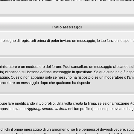
Invio Messaggi
r bisogno di registrarti prima di poter inviare un messaggio, le tue funzioni disponib
ministratore o un moderatore del forum. Puoi cancellare un messaggio cliccando sul
to) cliccando sul bottone
edit
nel messaggio in questione. Se qualcuno ha già rispos
ssaggio. Questo non apparirà solo se nessuno ha risposto o se un moderatore o l'a
cancellare un messaggio dopo che qualcuno ha risposto.
i fare modificando il tuo profilo. Una volta creata la firma, seleziona l'opzione
Ag
'apposita opzione
Aggiungi sempre la firma
nel tuo profilo (puoi sempre evitare di 
ichi il primo messaggio di un argomento, se ti è permesso) dovresti vedere, sotto 