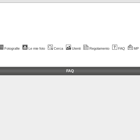
Fotografie
Le mie foto
Cerca
Utenti
Regolamento
FAQ
MP
FAQ