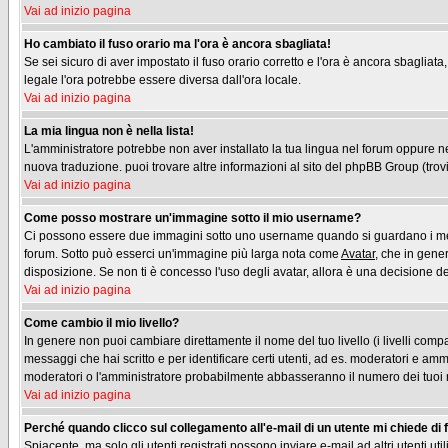
Vai ad inizio pagina
Ho cambiato il fuso orario ma l'ora è ancora sbagliata!
Se sei sicuro di aver impostato il fuso orario corretto e l'ora è ancora sbagliata
legale l'ora potrebbe essere diversa dall'ora locale.
Vai ad inizio pagina
La mia lingua non è nella lista!
L'amministratore potrebbe non aver installato la tua lingua nel forum oppure nes
nuova traduzione. puoi trovare altre informazioni al sito del phpBB Group (trovi 
Vai ad inizio pagina
Come posso mostrare un'immagine sotto il mio username?
Ci possono essere due immagini sotto uno username quando si guardano i messag
forum. Sotto può esserci un'immagine più larga nota come
Avatar
, che in gene
disposizione. Se non ti è concesso l'uso degli avatar, allora è una decisione del
Vai ad inizio pagina
Come cambio il mio livello?
In genere non puoi cambiare direttamente il nome del tuo livello (i livelli compa
messaggi che hai scritto e per identificare certi utenti, ad es. moderatori e am
moderatori o l'amministratore probabilmente abbasseranno il numero dei tuoi
Vai ad inizio pagina
Perché quando clicco sul collegamento all'e-mail di un utente mi chiede di fa
Spiacente, ma solo gli utenti registrati possono inviare e-mail ad altri utenti u