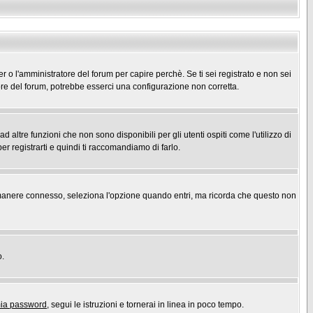
er o l'amministratore del forum per capire perchè. Se ti sei registrato e non sei
atore del forum, potrebbe esserci una configurazione non corretta.
ltre funzioni che non sono disponibili per gli utenti ospiti come l'utilizzo di
er registrarti e quindi ti raccomandiamo di farlo.
r rimanere connesso, seleziona l'opzione quando entri, ma ricorda che questo non
o.
mia password
, segui le istruzioni e tornerai in linea in poco tempo.