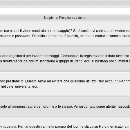
Login e Registrazione
 forum (se è così ti viene mostrato un messaggio)? Se è così devi contattare il webmast
 username e password. Di solito il problema è questo, altrimenti contatta l'amministr
rio registrarsi per inviare messaggi. Comunque, la registrazione ti darà accesso ad a
l direttamente dal forum, iscrizione a gruppi di utenti, ecc. Ti bastano pochi minuti p
riodo prestabilito. Questo serve ad evitare che qualcuno utilizzi il tuo account. Pe
rnet cafè, università, ecc.
rai solo all'amministratore del forum e a te stesso. Verrai contato come utente nascost
postata. Per far questo vai nella pagina del login e clicca su
Ho dimenticato la 