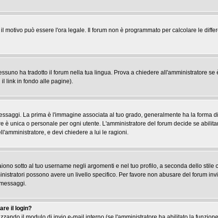
, il motivo può essere l'ora legale. Il forum non è programmato per calcolare le differ
suno ha tradotto il forum nella tua lingua. Prova a chiedere all'amministratore se è 
il link in fondo alle pagine).
gi. La prima è l'immagine associata al tuo grado, generalmente ha la forma di stel
re è unica o personale per ogni utente. L'amministratore del forum decide se abilita
l'amministratore, e devi chiedere a lui le ragioni.
iono sotto al tuo username negli argomenti e nel tuo profilo, a seconda dello stile che
ministratori possono avere un livello specifico. Per favore non abusare del forum inv
 messaggi.
re il login?
tilizzando il modulo di invio e-mail interno (se l'amministratore ha abilitato la funzi