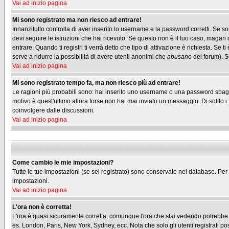
Vai ad inizio pagina
Mi sono registrato ma non riesco ad entrare!
Innanzitutto controlla di aver inserito lo username e la password corretti. Se s
devi seguire le istruzioni che hai ricevuto. Se questo non è il tuo caso, magari 
entrare. Quando ti registri ti verrà detto che tipo di attivazione è richiesta. Se t
serve a ridurre la possibilità di avere utenti anonimi che
abusano
del forum). Se
Vai ad inizio pagina
Mi sono registrato tempo fa, ma non riesco più ad entrare!
Le ragioni più probabili sono: hai inserito uno username o una password sbagliati
motivo è quest'ultimo allora forse non hai mai inviato un messaggio. Di solito 
coinvolgere dalle discussioni.
Vai ad inizio pagina
Come cambio le mie impostazioni?
Tutte le tue impostazioni (se sei registrato) sono conservate nel database. Per m
impostazioni.
Vai ad inizio pagina
L'ora non è corretta!
L'ora è quasi sicuramente corretta, comunque l'ora che stai vedendo potrebbe ess
es. London, Paris, New York, Sydney, ecc. Nota che solo gli utenti registrati p