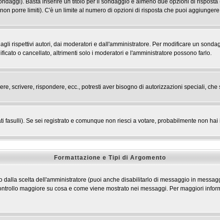
 sondaggi). Basta inserire un titolo per il sondaggio e almeno due opzioni di risposta 
 non porre limiti). C'è un limite al numero di opzioni di risposta che puoi aggiungere,
li rispettivi autori, dai moderatori e dall'amministratore. Per modificare un sondag
cato o cancellato, altrimenti solo i moderatori e l'amministratore possono farlo.
ere, scrivere, rispondere, ecc., potresti aver bisogno di autorizzazioni speciali, c
ti fasulli). Se sei registrato e comunque non riesci a votare, probabilmente non hai i 
Formattazione e Tipi di Argomento
dalla scelta dell'amministratore (puoi anche disabilitarlo di messaggio in messaggi
n controllo maggiore su cosa e come viene mostrato nei messaggi. Per maggiori infor