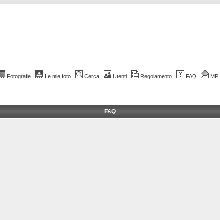
Fotografie
Le mie foto
Cerca
Utenti
Regolamento
FAQ
MP
FAQ