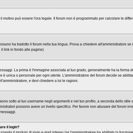
, il motivo può essere l'ora legale. Il forum non è programmato per calcolare le differ
suno ha tradotto il forum nella tua lingua. Prova a chiedere all'amministratore se è 
il link in fondo alle pagine).
gi. La prima è l'immagine associata al tuo grado, generalmente ha la forma di stel
re è unica o personale per ogni utente. L'amministratore del forum decide se abilita
l'amministratore, e devi chiedere a lui le ragioni.
iono sotto al tuo username negli argomenti e nel tuo profilo, a seconda dello stile che
ministratori possono avere un livello specifico. Per favore non abusare del forum inv
 messaggi.
re il login?
tilizzando il modulo di invio e-mail interno (se l'amministratore ha abilitato la funzi