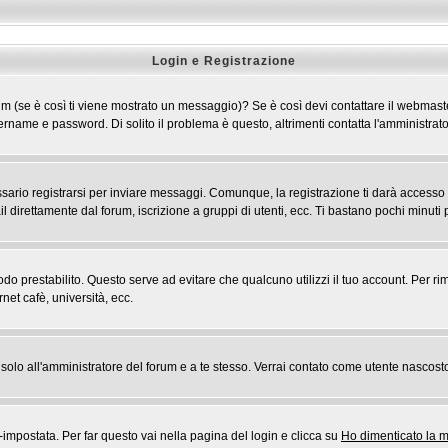
Login e Registrazione
 forum (se è così ti viene mostrato un messaggio)? Se è così devi contattare il webmast
 username e password. Di solito il problema è questo, altrimenti contatta l'amministr
rio registrarsi per inviare messaggi. Comunque, la registrazione ti darà accesso ad a
l direttamente dal forum, iscrizione a gruppi di utenti, ecc. Ti bastano pochi minuti p
riodo prestabilito. Questo serve ad evitare che qualcuno utilizzi il tuo account. Pe
rnet cafè, università, ecc.
rai solo all'amministratore del forum e a te stesso. Verrai contato come utente nascost
postata. Per far questo vai nella pagina del login e clicca su
Ho dimenticato la 