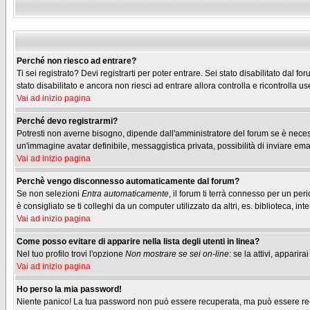
Perché non riesco ad entrare?
Ti sei registrato? Devi registrarti per poter entrare. Sei stato disabilitato dal
stato disabilitato e ancora non riesci ad entrare allora controlla e ricontrolla
Vai ad inizio pagina
Perché devo registrarmi?
Potresti non averne bisogno, dipende dall'amministratore del forum se è necessa
un'immagine avatar definibile, messaggistica privata, possibilità di inviare emai
Vai ad inizio pagina
Perchè vengo disconnesso automaticamente dal forum?
Se non selezioni
Entra automaticamente
, il forum ti terrà connesso per un pe
è consigliato se ti colleghi da un computer utilizzato da altri, es. biblioteca, inte
Vai ad inizio pagina
Come posso evitare di apparire nella lista degli utenti in linea?
Nel tuo profilo trovi l'opzione
Non mostrare se sei on-line
: se la attivi, appari
Vai ad inizio pagina
Ho perso la mia password!
Niente panico! La tua password non può essere recuperata, ma può essere re-im