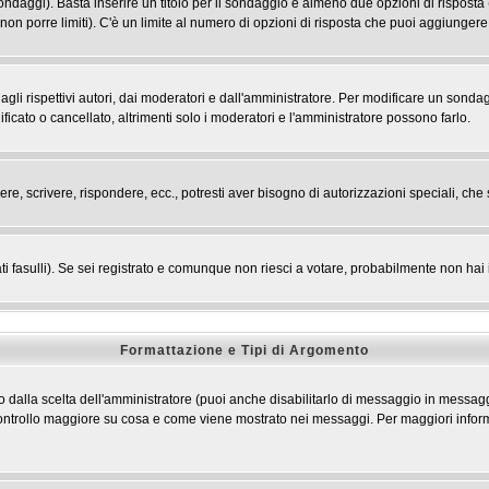
 sondaggi). Basta inserire un titolo per il sondaggio e almeno due opzioni di risposta 
 non porre limiti). C'è un limite al numero di opzioni di risposta che puoi aggiungere,
li rispettivi autori, dai moderatori e dall'amministratore. Per modificare un sondag
cato o cancellato, altrimenti solo i moderatori e l'amministratore possono farlo.
ere, scrivere, rispondere, ecc., potresti aver bisogno di autorizzazioni speciali, c
ti fasulli). Se sei registrato e comunque non riesci a votare, probabilmente non hai i 
Formattazione e Tipi di Argomento
dalla scelta dell'amministratore (puoi anche disabilitarlo di messaggio in messaggi
n controllo maggiore su cosa e come viene mostrato nei messaggi. Per maggiori infor