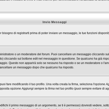
Invio Messaggi
r bisogno di registrarti prima di poter inviare un messaggio, le tue funzioni disponib
ministratore o un moderatore del forum. Puoi cancellare un messaggio cliccando sul
to) cliccando sul bottone
edit
nel messaggio in questione. Se qualcuno ha già rispos
ssaggio. Questo non apparirà solo se nessuno ha risposto o se un moderatore o l'a
cancellare un messaggio dopo che qualcuno ha risposto.
i fare modificando il tuo profilo. Una volta creata la firma, seleziona l'opzione
Ag
'apposita opzione
Aggiungi sempre la firma
nel tuo profilo (puoi sempre evitare di 
ichi il primo messaggio di un argomento, se ti è permesso) dovresti vedere, sotto 