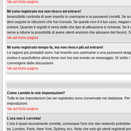
Vai ad inizio pagina
Mi sono registrato ma non riesco ad entrare!
Innanzitutto controlla di aver inserito lo username e la password corretti. Se s
devi seguire le istruzioni che hai ricevuto. Se questo non è il tuo caso, magari 
entrare. Quando ti registri ti verrà detto che tipo di attivazione è richiesta. Se t
serve a ridurre la possibilità di avere utenti anonimi che
abusano
del forum). Se
Vai ad inizio pagina
Mi sono registrato tempo fa, ma non riesco più ad entrare!
Le ragioni più probabili sono: hai inserito uno username o una password sbagliati
motivo è quest'ultimo allora forse non hai mai inviato un messaggio. Di solito 
coinvolgere dalle discussioni.
Vai ad inizio pagina
Come cambio le mie impostazioni?
Tutte le tue impostazioni (se sei registrato) sono conservate nel database. Per m
impostazioni.
Vai ad inizio pagina
L'ora non è corretta!
L'ora è quasi sicuramente corretta, comunque l'ora che stai vedendo potrebbe ess
es. London, Paris, New York, Sydney, ecc. Nota che solo gli utenti registrati p