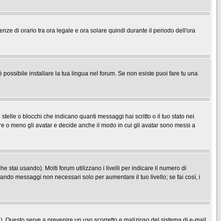
enze di orario tra ora legale e ora solare quindi durante il periodo dell'ora
possibile installare la tua lingua nel forum. Se non esiste puoi fare tu una
le o blocchi che indicano quanti messaggi hai scritto o il tuo stato nei
re o meno gli avatar e decide anche il modo in cui gli avatar sono messi a
 stai usando). Molti forum utilizzano i livelli per indicare il numero di
iando messaggi non necessari solo per aumentare il tuo livello; se fai così, i
one). Questo serve a prevenire un uso scorretto e malizioso del sistema di e-mail