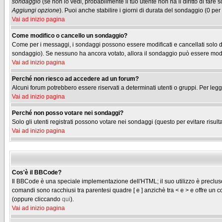
sondaggio
(se non lo vedi, probabilmente il tuo utente non ha il diritto di fare
Aggiungi opzione
). Puoi anche stabilire i giorni di durata del sondaggio (0 per
Vai ad inizio pagina
Come modifico o cancello un sondaggio?
Come per i messaggi, i sondaggi possono essere modificati e cancellati solo dag
sondaggio). Se nessuno ha ancora votato, allora il sondaggio può essere modifi
Vai ad inizio pagina
Perché non riesco ad accedere ad un forum?
Alcuni forum potrebbero essere riservati a determinati utenti o gruppi. Per legg
Vai ad inizio pagina
Perché non posso votare nei sondaggi?
Solo gli utenti registrati possono votare nei sondaggi (questo per evitare risulta
Vai ad inizio pagina
Cos'è il BBCode?
Il BBCode è una speciale implementazione dell'HTML; il suo utilizzo è precluso 
comandi sono racchiusi tra parentesi quadre [ e ] anzichè tra < e > e offre u
(oppure cliccando
qui
).
Vai ad inizio pagina