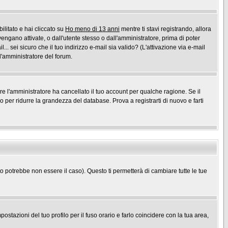
ilitato e hai cliccato su
Ho meno di 13 anni
mentre ti stavi registrando, allora
vengano attivate, o dall'utente stesso o dall'amministratore, prima di poter
l... sei sicuro che il tuo indirizzo e-mail sia valido? (L'attivazione via e-mail
 l'amministratore del forum.
ure l'amministratore ha cancellato il tuo account per qualche ragione. Se il
per ridurre la grandezza del database. Prova a registrarti di nuovo e farti
potrebbe non essere il caso). Questo ti permetterà di cambiare tutte le tue
stazioni del tuo profilo per il fuso orario e farlo coincidere con la tua area,