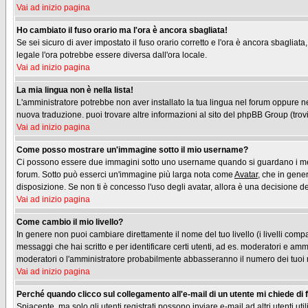
Vai ad inizio pagina
Ho cambiato il fuso orario ma l'ora è ancora sbagliata!
Se sei sicuro di aver impostato il fuso orario corretto e l'ora è ancora sbagliata
legale l'ora potrebbe essere diversa dall'ora locale.
Vai ad inizio pagina
La mia lingua non è nella lista!
L'amministratore potrebbe non aver installato la tua lingua nel forum oppure nes
nuova traduzione. puoi trovare altre informazioni al sito del phpBB Group (trovi 
Vai ad inizio pagina
Come posso mostrare un'immagine sotto il mio username?
Ci possono essere due immagini sotto uno username quando si guardano i messag
forum. Sotto può esserci un'immagine più larga nota come
Avatar
, che in gene
disposizione. Se non ti è concesso l'uso degli avatar, allora è una decisione del
Vai ad inizio pagina
Come cambio il mio livello?
In genere non puoi cambiare direttamente il nome del tuo livello (i livelli compa
messaggi che hai scritto e per identificare certi utenti, ad es. moderatori e am
moderatori o l'amministratore probabilmente abbasseranno il numero dei tuoi
Vai ad inizio pagina
Perché quando clicco sul collegamento all'e-mail di un utente mi chiede di fa
Spiacente, ma solo gli utenti registrati possono inviare e-mail ad altri utenti u