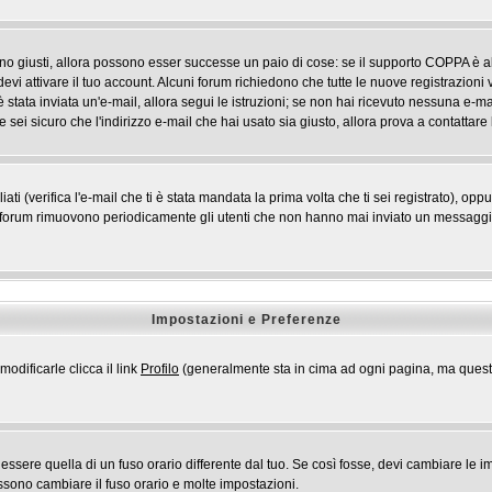
ono giusti, allora possono esser successe un paio di cose: se il supporto COPPA è ab
devi attivare il tuo account. Alcuni forum richiedono che tutte le nuove registrazioni 
i è stata inviata un'e-mail, allora segui le istruzioni; se non hai ricevuto nessuna e-mai
 sei sicuro che l'indirizzo e-mail che hai usato sia giusto, allora prova a contattare
 (verifica l'e-mail che ti è stata mandata la prima volta che ti sei registrato), opp
i forum rimuovono periodicamente gli utenti che non hanno mai inviato un messaggio 
Impostazioni e Preferenze
odificarle clicca il link
Profilo
(generalmente sta in cima ad ogni pagina, ma questo 
ere quella di un fuso orario differente dal tuo. Se così fosse, devi cambiare le impo
ossono cambiare il fuso orario e molte impostazioni.