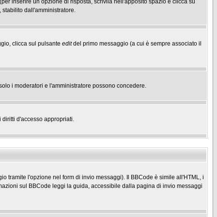
(per inserire un opzione di risposta, scrivila nell'apposito spazio e clicca su
 stabilito dall'amministratore.
gio, clicca sul pulsante
edit
del primo messaggio (a cui è sempre associato il
he solo i moderatori e l'amministratore possono concedere.
diritti d'accesso appropriati.
o tramite l'opzione nel form di invio messaggi). Il BBCode è simile all'HTML, i
mazioni sul BBCode leggi la guida, accessibile dalla pagina di invio messaggi