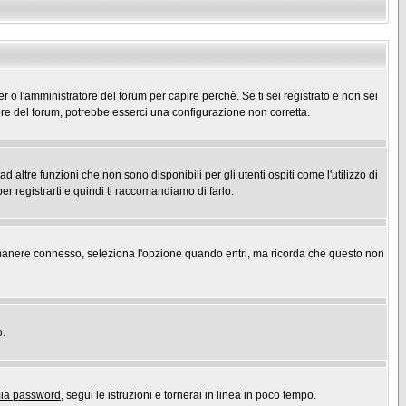
er o l'amministratore del forum per capire perchè. Se ti sei registrato e non sei
atore del forum, potrebbe esserci una configurazione non corretta.
ltre funzioni che non sono disponibili per gli utenti ospiti come l'utilizzo di
er registrarti e quindi ti raccomandiamo di farlo.
r rimanere connesso, seleziona l'opzione quando entri, ma ricorda che questo non
o.
mia password
, segui le istruzioni e tornerai in linea in poco tempo.