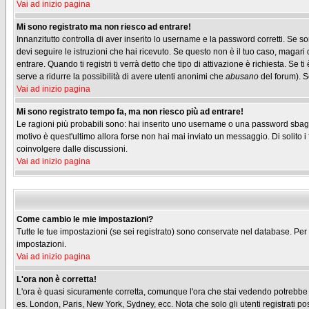
Vai ad inizio pagina
Mi sono registrato ma non riesco ad entrare!
Innanzitutto controlla di aver inserito lo username e la password corretti. Se s
devi seguire le istruzioni che hai ricevuto. Se questo non è il tuo caso, magari 
entrare. Quando ti registri ti verrà detto che tipo di attivazione è richiesta. Se t
serve a ridurre la possibilità di avere utenti anonimi che
abusano
del forum). Se
Vai ad inizio pagina
Mi sono registrato tempo fa, ma non riesco più ad entrare!
Le ragioni più probabili sono: hai inserito uno username o una password sbagliati
motivo è quest'ultimo allora forse non hai mai inviato un messaggio. Di solito 
coinvolgere dalle discussioni.
Vai ad inizio pagina
Come cambio le mie impostazioni?
Tutte le tue impostazioni (se sei registrato) sono conservate nel database. Per m
impostazioni.
Vai ad inizio pagina
L'ora non è corretta!
L'ora è quasi sicuramente corretta, comunque l'ora che stai vedendo potrebbe ess
es. London, Paris, New York, Sydney, ecc. Nota che solo gli utenti registrati p