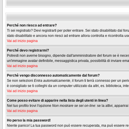
Perché non riesco ad entrare?
Ti sei registrato? Devi registrarti per poter entrare. Sei stato disabilitato dal
stato disabilitato e ancora non riesci ad entrare allora controlla e ricontrolla
Vai ad inizio pagina
Perché devo registrarmi?
Potresti non averne bisogno, dipende dall'amministratore del forum se è necessa
un'immagine avatar definibile, messaggistica privata, possibilità di inviare emai
Vai ad inizio pagina
Perchè vengo disconnesso automaticamente dal forum?
Se non selezioni
Entra automaticamente
, il forum ti terrà connesso per un pe
è consigliato se ti colleghi da un computer utilizzato da altri, es. biblioteca, inte
Vai ad inizio pagina
Come posso evitare di apparire nella lista degli utenti in linea?
Nel tuo profilo trovi l'opzione
Non mostrare se sei on-line
: se la attivi, appari
Vai ad inizio pagina
Ho perso la mia password!
Niente panico! La tua password non può essere recuperata, ma può essere re-im