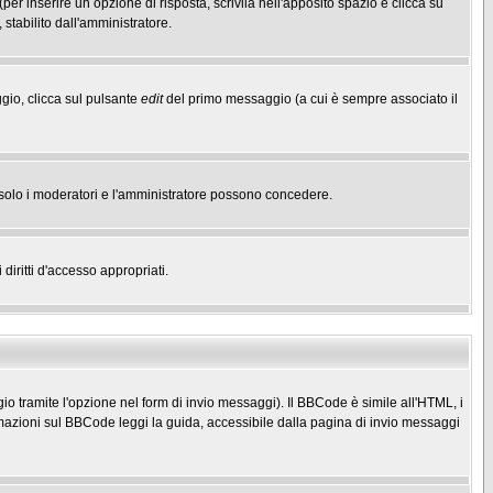
(per inserire un opzione di risposta, scrivila nell'apposito spazio e clicca su
 stabilito dall'amministratore.
gio, clicca sul pulsante
edit
del primo messaggio (a cui è sempre associato il
he solo i moderatori e l'amministratore possono concedere.
diritti d'accesso appropriati.
o tramite l'opzione nel form di invio messaggi). Il BBCode è simile all'HTML, i
mazioni sul BBCode leggi la guida, accessibile dalla pagina di invio messaggi