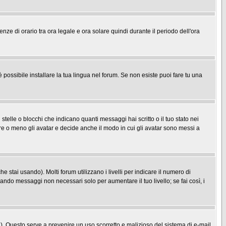
enze di orario tra ora legale e ora solare quindi durante il periodo dell'ora
possibile installare la tua lingua nel forum. Se non esiste puoi fare tu una
le o blocchi che indicano quanti messaggi hai scritto o il tuo stato nei
re o meno gli avatar e decide anche il modo in cui gli avatar sono messi a
 stai usando). Molti forum utilizzano i livelli per indicare il numero di
iando messaggi non necessari solo per aumentare il tuo livello; se fai così, i
one). Questo serve a prevenire un uso scorretto e malizioso del sistema di e-mail