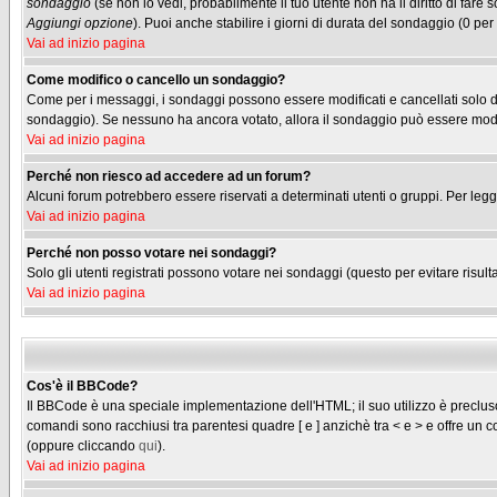
sondaggio
(se non lo vedi, probabilmente il tuo utente non ha il diritto di fare
Aggiungi opzione
). Puoi anche stabilire i giorni di durata del sondaggio (0 per
Vai ad inizio pagina
Come modifico o cancello un sondaggio?
Come per i messaggi, i sondaggi possono essere modificati e cancellati solo dag
sondaggio). Se nessuno ha ancora votato, allora il sondaggio può essere modifi
Vai ad inizio pagina
Perché non riesco ad accedere ad un forum?
Alcuni forum potrebbero essere riservati a determinati utenti o gruppi. Per legg
Vai ad inizio pagina
Perché non posso votare nei sondaggi?
Solo gli utenti registrati possono votare nei sondaggi (questo per evitare risulta
Vai ad inizio pagina
Cos'è il BBCode?
Il BBCode è una speciale implementazione dell'HTML; il suo utilizzo è precluso 
comandi sono racchiusi tra parentesi quadre [ e ] anzichè tra < e > e offre u
(oppure cliccando
qui
).
Vai ad inizio pagina