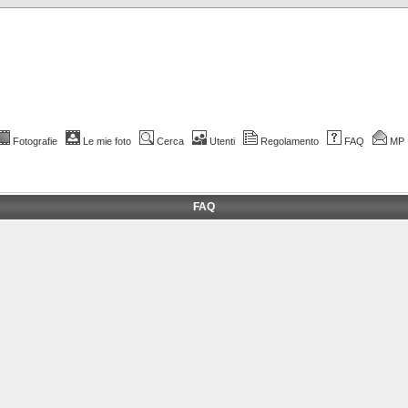
Fotografie
Le mie foto
Cerca
Utenti
Regolamento
FAQ
MP
FAQ