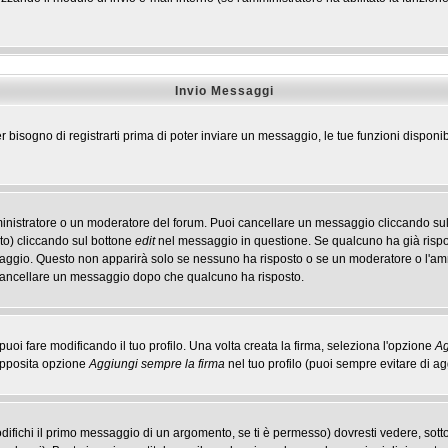
Invio Messaggi
r bisogno di registrarti prima di poter inviare un messaggio, le tue funzioni disponib
ministratore o un moderatore del forum. Puoi cancellare un messaggio cliccando sul
to) cliccando sul bottone
edit
nel messaggio in questione. Se qualcuno ha già rispos
ssaggio. Questo non apparirà solo se nessuno ha risposto o se un moderatore o l'a
cancellare un messaggio dopo che qualcuno ha risposto.
i fare modificando il tuo profilo. Una volta creata la firma, seleziona l'opzione
Ag
'apposita opzione
Aggiungi sempre la firma
nel tuo profilo (puoi sempre evitare di 
ichi il primo messaggio di un argomento, se ti è permesso) dovresti vedere, sotto 