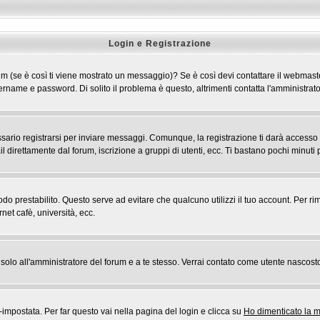
Login e Registrazione
 forum (se è così ti viene mostrato un messaggio)? Se è così devi contattare il webmast
 username e password. Di solito il problema è questo, altrimenti contatta l'amministr
rio registrarsi per inviare messaggi. Comunque, la registrazione ti darà accesso ad a
l direttamente dal forum, iscrizione a gruppi di utenti, ecc. Ti bastano pochi minuti p
riodo prestabilito. Questo serve ad evitare che qualcuno utilizzi il tuo account. Pe
rnet cafè, università, ecc.
rai solo all'amministratore del forum e a te stesso. Verrai contato come utente nascost
postata. Per far questo vai nella pagina del login e clicca su
Ho dimenticato la 