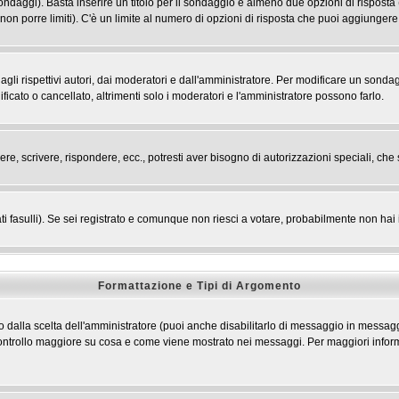
 sondaggi). Basta inserire un titolo per il sondaggio e almeno due opzioni di risposta 
 non porre limiti). C'è un limite al numero di opzioni di risposta che puoi aggiungere,
li rispettivi autori, dai moderatori e dall'amministratore. Per modificare un sondag
cato o cancellato, altrimenti solo i moderatori e l'amministratore possono farlo.
ere, scrivere, rispondere, ecc., potresti aver bisogno di autorizzazioni speciali, c
ti fasulli). Se sei registrato e comunque non riesci a votare, probabilmente non hai i 
Formattazione e Tipi di Argomento
dalla scelta dell'amministratore (puoi anche disabilitarlo di messaggio in messaggi
n controllo maggiore su cosa e come viene mostrato nei messaggi. Per maggiori infor