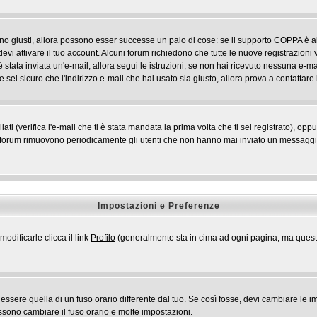
ono giusti, allora possono esser successe un paio di cose: se il supporto COPPA è ab
devi attivare il tuo account. Alcuni forum richiedono che tutte le nuove registrazioni 
i è stata inviata un'e-mail, allora segui le istruzioni; se non hai ricevuto nessuna e-mai
 sei sicuro che l'indirizzo e-mail che hai usato sia giusto, allora prova a contattare
 (verifica l'e-mail che ti è stata mandata la prima volta che ti sei registrato), opp
i forum rimuovono periodicamente gli utenti che non hanno mai inviato un messaggio 
Impostazioni e Preferenze
odificarle clicca il link
Profilo
(generalmente sta in cima ad ogni pagina, ma questo 
ere quella di un fuso orario differente dal tuo. Se così fosse, devi cambiare le impo
ossono cambiare il fuso orario e molte impostazioni.