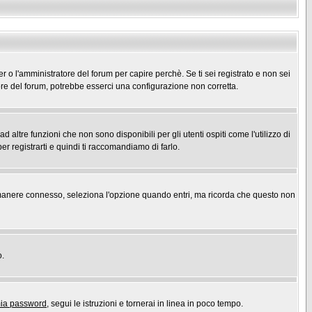
er o l'amministratore del forum per capire perchè. Se ti sei registrato e non sei
atore del forum, potrebbe esserci una configurazione non corretta.
ltre funzioni che non sono disponibili per gli utenti ospiti come l'utilizzo di
er registrarti e quindi ti raccomandiamo di farlo.
r rimanere connesso, seleziona l'opzione quando entri, ma ricorda che questo non
o.
mia password
, segui le istruzioni e tornerai in linea in poco tempo.