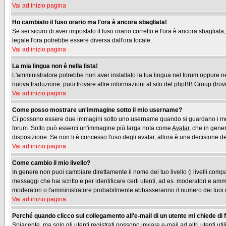
Vai ad inizio pagina
Ho cambiato il fuso orario ma l'ora è ancora sbagliata!
Se sei sicuro di aver impostato il fuso orario corretto e l'ora è ancora sbagliata
legale l'ora potrebbe essere diversa dall'ora locale.
Vai ad inizio pagina
La mia lingua non è nella lista!
L'amministratore potrebbe non aver installato la tua lingua nel forum oppure nes
nuova traduzione. puoi trovare altre informazioni al sito del phpBB Group (trovi 
Vai ad inizio pagina
Come posso mostrare un'immagine sotto il mio username?
Ci possono essere due immagini sotto uno username quando si guardano i messag
forum. Sotto può esserci un'immagine più larga nota come
Avatar
, che in gene
disposizione. Se non ti è concesso l'uso degli avatar, allora è una decisione del
Vai ad inizio pagina
Come cambio il mio livello?
In genere non puoi cambiare direttamente il nome del tuo livello (i livelli compa
messaggi che hai scritto e per identificare certi utenti, ad es. moderatori e am
moderatori o l'amministratore probabilmente abbasseranno il numero dei tuoi
Vai ad inizio pagina
Perché quando clicco sul collegamento all'e-mail di un utente mi chiede di fa
Spiacente, ma solo gli utenti registrati possono inviare e-mail ad altri utenti u