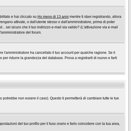
ilitato e hai cliccato su
Ho meno di 13 anni
mentre ti stavi registrando, allora
vengano attivate, o dall'utente stesso o dall'amministratore, prima di poter
l... sei sicuro che il tuo indirizzo e-mail sia valido? (L'attivazione via e-mail
 l'amministratore del forum.
ure l'amministratore ha cancellato il tuo account per qualche ragione. Se il
per ridurre la grandezza del database. Prova a registrarti di nuovo e farti
potrebbe non essere il caso). Questo ti permetterà di cambiare tutte le tue
stazioni del tuo profilo per il fuso orario e farlo coincidere con la tua area,