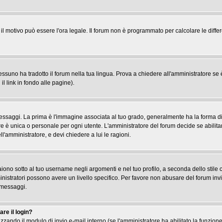
, il motivo può essere l'ora legale. Il forum non è programmato per calcolare le differ
suno ha tradotto il forum nella tua lingua. Prova a chiedere all'amministratore se è 
il link in fondo alle pagine).
gi. La prima è l'immagine associata al tuo grado, generalmente ha la forma di stel
re è unica o personale per ogni utente. L'amministratore del forum decide se abilita
l'amministratore, e devi chiedere a lui le ragioni.
iono sotto al tuo username negli argomenti e nel tuo profilo, a seconda dello stile che
ministratori possono avere un livello specifico. Per favore non abusare del forum inv
 messaggi.
re il login?
tilizzando il modulo di invio e-mail interno (se l'amministratore ha abilitato la funzi