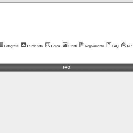
Fotografie
Le mie foto
Cerca
Utenti
Regolamento
FAQ
MP
FAQ