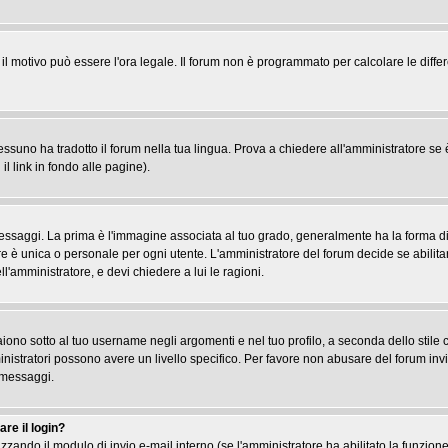
, il motivo può essere l'ora legale. Il forum non è programmato per calcolare le differ
suno ha tradotto il forum nella tua lingua. Prova a chiedere all'amministratore se è 
il link in fondo alle pagine).
gi. La prima è l'immagine associata al tuo grado, generalmente ha la forma di stel
re è unica o personale per ogni utente. L'amministratore del forum decide se abilita
l'amministratore, e devi chiedere a lui le ragioni.
iono sotto al tuo username negli argomenti e nel tuo profilo, a seconda dello stile che
ministratori possono avere un livello specifico. Per favore non abusare del forum inv
 messaggi.
re il login?
tilizzando il modulo di invio e-mail interno (se l'amministratore ha abilitato la funzi