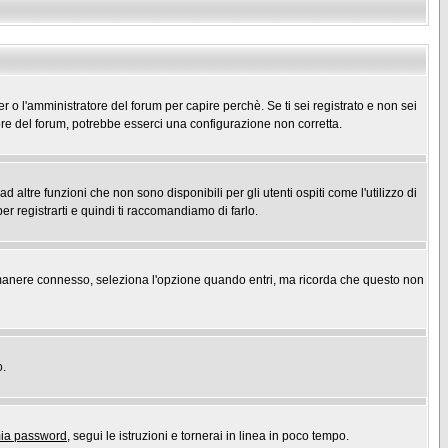
er o l'amministratore del forum per capire perchè. Se ti sei registrato e non sei
atore del forum, potrebbe esserci una configurazione non corretta.
ltre funzioni che non sono disponibili per gli utenti ospiti come l'utilizzo di
er registrarti e quindi ti raccomandiamo di farlo.
r rimanere connesso, seleziona l'opzione quando entri, ma ricorda che questo non
o.
mia password
, segui le istruzioni e tornerai in linea in poco tempo.