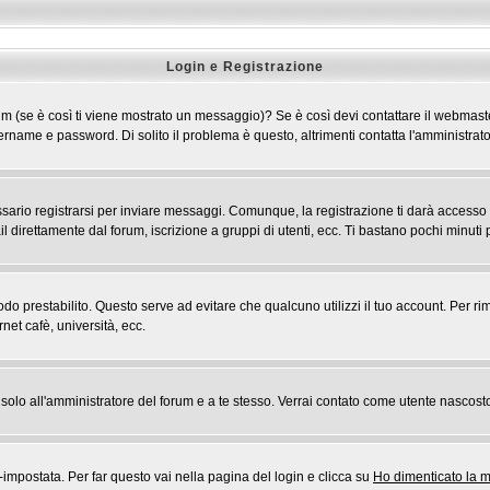
Login e Registrazione
 forum (se è così ti viene mostrato un messaggio)? Se è così devi contattare il webmast
 username e password. Di solito il problema è questo, altrimenti contatta l'amministr
rio registrarsi per inviare messaggi. Comunque, la registrazione ti darà accesso ad a
l direttamente dal forum, iscrizione a gruppi di utenti, ecc. Ti bastano pochi minuti p
riodo prestabilito. Questo serve ad evitare che qualcuno utilizzi il tuo account. Pe
rnet cafè, università, ecc.
rai solo all'amministratore del forum e a te stesso. Verrai contato come utente nascost
postata. Per far questo vai nella pagina del login e clicca su
Ho dimenticato la 