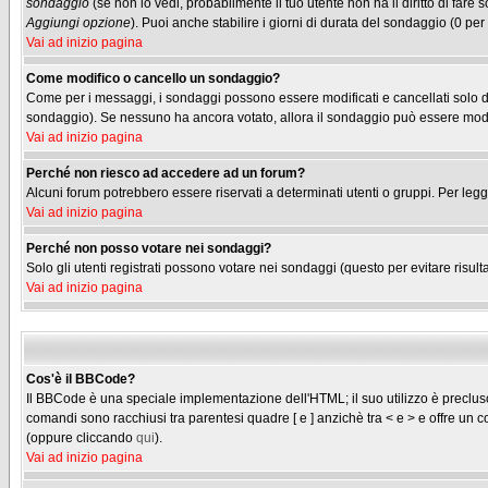
sondaggio
(se non lo vedi, probabilmente il tuo utente non ha il diritto di fare
Aggiungi opzione
). Puoi anche stabilire i giorni di durata del sondaggio (0 per
Vai ad inizio pagina
Come modifico o cancello un sondaggio?
Come per i messaggi, i sondaggi possono essere modificati e cancellati solo dag
sondaggio). Se nessuno ha ancora votato, allora il sondaggio può essere modifi
Vai ad inizio pagina
Perché non riesco ad accedere ad un forum?
Alcuni forum potrebbero essere riservati a determinati utenti o gruppi. Per legg
Vai ad inizio pagina
Perché non posso votare nei sondaggi?
Solo gli utenti registrati possono votare nei sondaggi (questo per evitare risulta
Vai ad inizio pagina
Cos'è il BBCode?
Il BBCode è una speciale implementazione dell'HTML; il suo utilizzo è precluso 
comandi sono racchiusi tra parentesi quadre [ e ] anzichè tra < e > e offre u
(oppure cliccando
qui
).
Vai ad inizio pagina