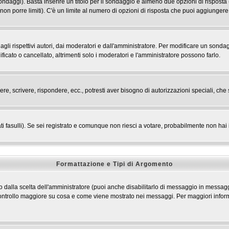
 sondaggi). Basta inserire un titolo per il sondaggio e almeno due opzioni di risposta 
 non porre limiti). C'è un limite al numero di opzioni di risposta che puoi aggiungere,
li rispettivi autori, dai moderatori e dall'amministratore. Per modificare un sondag
cato o cancellato, altrimenti solo i moderatori e l'amministratore possono farlo.
ere, scrivere, rispondere, ecc., potresti aver bisogno di autorizzazioni speciali, c
ti fasulli). Se sei registrato e comunque non riesci a votare, probabilmente non hai i 
Formattazione e Tipi di Argomento
dalla scelta dell'amministratore (puoi anche disabilitarlo di messaggio in messaggi
n controllo maggiore su cosa e come viene mostrato nei messaggi. Per maggiori infor