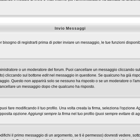
Invio Messaggi
r bisogno di registrarti prima di poter inviare un messaggio, le tue funzioni disponib
ministratore o un moderatore del forum. Puoi cancellare un messaggio cliccando sul
to) cliccando sul bottone
edit
nel messaggio in questione. Se qualcuno ha già rispos
ssaggio. Questo non apparirà solo se nessuno ha risposto o se un moderatore o l'a
cancellare un messaggio dopo che qualcuno ha risposto.
i fare modificando il tuo profilo. Una volta creata la firma, seleziona l'opzione
Ag
'apposita opzione
Aggiungi sempre la firma
nel tuo profilo (puoi sempre evitare di 
ichi il primo messaggio di un argomento, se ti è permesso) dovresti vedere, sotto 