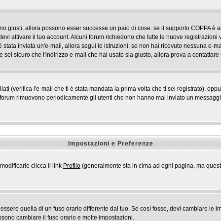
ono giusti, allora possono esser successe un paio di cose: se il supporto COPPA è ab
devi attivare il tuo account. Alcuni forum richiedono che tutte le nuove registrazioni 
i è stata inviata un'e-mail, allora segui le istruzioni; se non hai ricevuto nessuna e-mai
 sei sicuro che l'indirizzo e-mail che hai usato sia giusto, allora prova a contattare
 (verifica l'e-mail che ti è stata mandata la prima volta che ti sei registrato), opp
i forum rimuovono periodicamente gli utenti che non hanno mai inviato un messaggio 
Impostazioni e Preferenze
odificarle clicca il link
Profilo
(generalmente sta in cima ad ogni pagina, ma questo 
ere quella di un fuso orario differente dal tuo. Se così fosse, devi cambiare le impo
ossono cambiare il fuso orario e molte impostazioni.