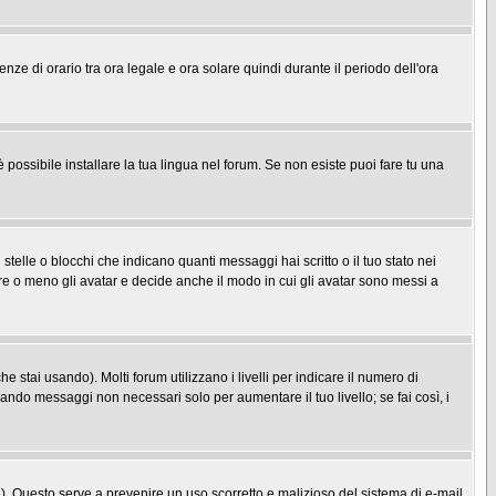
enze di orario tra ora legale e ora solare quindi durante il periodo dell'ora
possibile installare la tua lingua nel forum. Se non esiste puoi fare tu una
le o blocchi che indicano quanti messaggi hai scritto o il tuo stato nei
re o meno gli avatar e decide anche il modo in cui gli avatar sono messi a
 stai usando). Molti forum utilizzano i livelli per indicare il numero di
iando messaggi non necessari solo per aumentare il tuo livello; se fai così, i
one). Questo serve a prevenire un uso scorretto e malizioso del sistema di e-mail