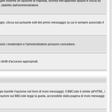
(per inserire un opzione di risposta, scrivila nell'apposito spazio e clicca su
 stabilito dall'amministratore.
gio, clicca sul pulsante
edit
del primo messaggio (a cui è sempre associato il
he solo i moderatori e l'amministratore possono concedere.
diritti d'accesso appropriati.
o tramite l'opzione nel form di invio messaggi). Il BBCode è simile all'HTML, i
mazioni sul BBCode leggi la guida, accessibile dalla pagina di invio messaggi