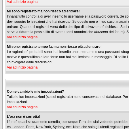
Vai ad inizio pagina
Mi sono registrato ma non riesco ad entrare!
Innanzitutto controlla di aver inserito lo username e la password corretti. Se s
devi seguire le istruzioni che hai ricevuto. Se questo non è il tuo caso, magari 
entrare. Quando ti registri ti verrà detto che tipo di attivazione è richiesta. Se t
serve a ridurre la possibilità di avere utenti anonimi che
abusano
del forum). Se
Vai ad inizio pagina
Mi sono registrato tempo fa, ma non riesco più ad entrare!
Le ragioni più probabili sono: hai inserito uno username o una password sbagliati
motivo è quest'ultimo allora forse non hai mai inviato un messaggio. Di solito 
coinvolgere dalle discussioni.
Vai ad inizio pagina
Come cambio le mie impostazioni?
Tutte le tue impostazioni (se sei registrato) sono conservate nel database. Per m
impostazioni.
Vai ad inizio pagina
L'ora non è corretta!
L'ora è quasi sicuramente corretta, comunque l'ora che stai vedendo potrebbe ess
es. London, Paris, New York, Sydney, ecc. Nota che solo gli utenti registrati p