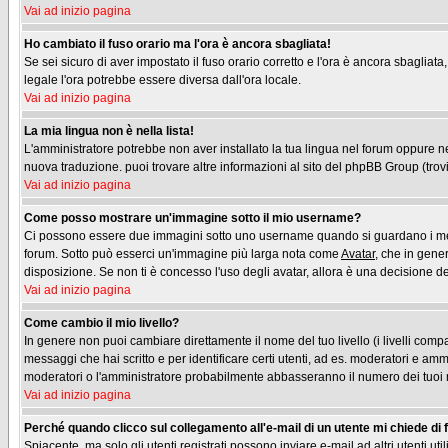
Vai ad inizio pagina
Ho cambiato il fuso orario ma l'ora è ancora sbagliata!
Se sei sicuro di aver impostato il fuso orario corretto e l'ora è ancora sbagliata
legale l'ora potrebbe essere diversa dall'ora locale.
Vai ad inizio pagina
La mia lingua non è nella lista!
L'amministratore potrebbe non aver installato la tua lingua nel forum oppure nes
nuova traduzione. puoi trovare altre informazioni al sito del phpBB Group (trovi 
Vai ad inizio pagina
Come posso mostrare un'immagine sotto il mio username?
Ci possono essere due immagini sotto uno username quando si guardano i messag
forum. Sotto può esserci un'immagine più larga nota come
Avatar
, che in gene
disposizione. Se non ti è concesso l'uso degli avatar, allora è una decisione del
Vai ad inizio pagina
Come cambio il mio livello?
In genere non puoi cambiare direttamente il nome del tuo livello (i livelli compa
messaggi che hai scritto e per identificare certi utenti, ad es. moderatori e am
moderatori o l'amministratore probabilmente abbasseranno il numero dei tuoi
Vai ad inizio pagina
Perché quando clicco sul collegamento all'e-mail di un utente mi chiede di fa
Spiacente, ma solo gli utenti registrati possono inviare e-mail ad altri utenti u