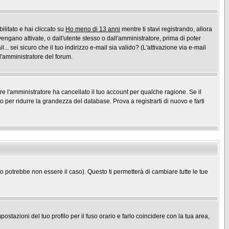
ilitato e hai cliccato su
Ho meno di 13 anni
mentre ti stavi registrando, allora
vengano attivate, o dall'utente stesso o dall'amministratore, prima di poter
l... sei sicuro che il tuo indirizzo e-mail sia valido? (L'attivazione via e-mail
 l'amministratore del forum.
ure l'amministratore ha cancellato il tuo account per qualche ragione. Se il
per ridurre la grandezza del database. Prova a registrarti di nuovo e farti
potrebbe non essere il caso). Questo ti permetterà di cambiare tutte le tue
stazioni del tuo profilo per il fuso orario e farlo coincidere con la tua area,