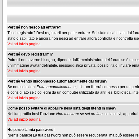
Perché non riesco ad entrare?
Ti sei registrato? Devi registrarti per poter entrare. Sei stato disabilitato dal
stato disabilitato e ancora non riesci ad entrare allora controlla e ricontrolla
Vai ad inizio pagina
Perché devo registrarmi?
Potresti non averne bisogno, dipende dall'amministratore del forum se è necessa
un'immagine avatar definibile, messaggistica privata, possibilità di inviare emai
Vai ad inizio pagina
Perchè vengo disconnesso automaticamente dal forum?
Se non selezioni
Entra automaticamente
, il forum ti terrà connesso per un pe
è consigliato se ti colleghi da un computer utilizzato da altri, es. biblioteca, inte
Vai ad inizio pagina
Come posso evitare di apparire nella lista degli utenti in linea?
Nel tuo profilo trovi l'opzione
Non mostrare se sei on-line
: se la attivi, appari
Vai ad inizio pagina
Ho perso la mia password!
Niente panico! La tua password non può essere recuperata, ma può essere re-im