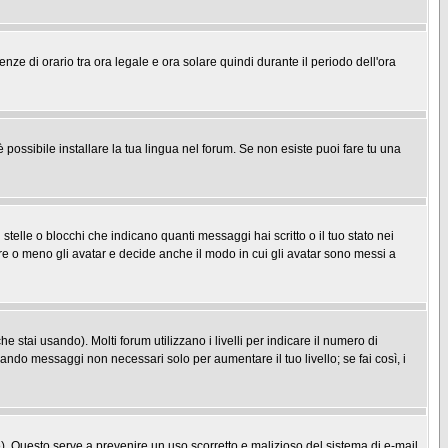
enze di orario tra ora legale e ora solare quindi durante il periodo dell'ora
possibile installare la tua lingua nel forum. Se non esiste puoi fare tu una
le o blocchi che indicano quanti messaggi hai scritto o il tuo stato nei
re o meno gli avatar e decide anche il modo in cui gli avatar sono messi a
 stai usando). Molti forum utilizzano i livelli per indicare il numero di
iando messaggi non necessari solo per aumentare il tuo livello; se fai così, i
one). Questo serve a prevenire un uso scorretto e malizioso del sistema di e-mail