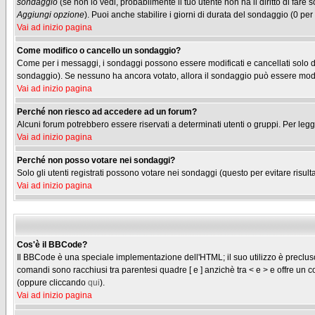
sondaggio
(se non lo vedi, probabilmente il tuo utente non ha il diritto di fare
Aggiungi opzione
). Puoi anche stabilire i giorni di durata del sondaggio (0 per
Vai ad inizio pagina
Come modifico o cancello un sondaggio?
Come per i messaggi, i sondaggi possono essere modificati e cancellati solo dag
sondaggio). Se nessuno ha ancora votato, allora il sondaggio può essere modifi
Vai ad inizio pagina
Perché non riesco ad accedere ad un forum?
Alcuni forum potrebbero essere riservati a determinati utenti o gruppi. Per legg
Vai ad inizio pagina
Perché non posso votare nei sondaggi?
Solo gli utenti registrati possono votare nei sondaggi (questo per evitare risulta
Vai ad inizio pagina
Cos'è il BBCode?
Il BBCode è una speciale implementazione dell'HTML; il suo utilizzo è precluso 
comandi sono racchiusi tra parentesi quadre [ e ] anzichè tra < e > e offre u
(oppure cliccando
qui
).
Vai ad inizio pagina