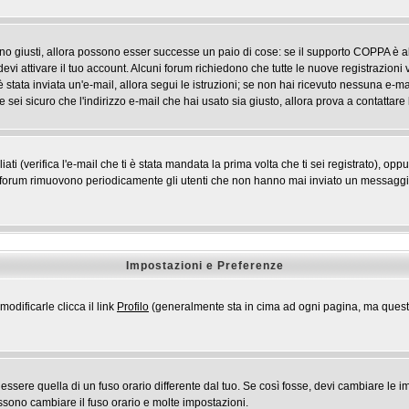
ono giusti, allora possono esser successe un paio di cose: se il supporto COPPA è ab
devi attivare il tuo account. Alcuni forum richiedono che tutte le nuove registrazioni 
i è stata inviata un'e-mail, allora segui le istruzioni; se non hai ricevuto nessuna e-mai
 sei sicuro che l'indirizzo e-mail che hai usato sia giusto, allora prova a contattare
 (verifica l'e-mail che ti è stata mandata la prima volta che ti sei registrato), opp
i forum rimuovono periodicamente gli utenti che non hanno mai inviato un messaggio 
Impostazioni e Preferenze
odificarle clicca il link
Profilo
(generalmente sta in cima ad ogni pagina, ma questo 
ere quella di un fuso orario differente dal tuo. Se così fosse, devi cambiare le impo
ossono cambiare il fuso orario e molte impostazioni.