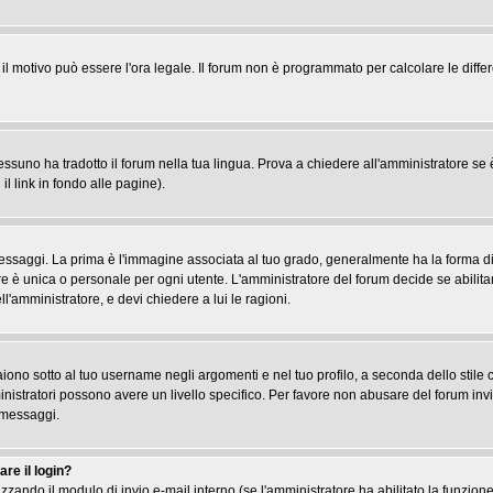
, il motivo può essere l'ora legale. Il forum non è programmato per calcolare le differ
suno ha tradotto il forum nella tua lingua. Prova a chiedere all'amministratore se è 
il link in fondo alle pagine).
gi. La prima è l'immagine associata al tuo grado, generalmente ha la forma di stel
re è unica o personale per ogni utente. L'amministratore del forum decide se abilita
l'amministratore, e devi chiedere a lui le ragioni.
iono sotto al tuo username negli argomenti e nel tuo profilo, a seconda dello stile che
ministratori possono avere un livello specifico. Per favore non abusare del forum inv
 messaggi.
re il login?
tilizzando il modulo di invio e-mail interno (se l'amministratore ha abilitato la funzi