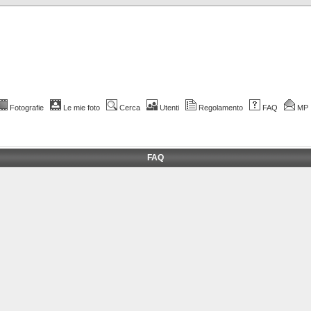
Fotografie
Le mie foto
Cerca
Utenti
Regolamento
FAQ
MP
FAQ