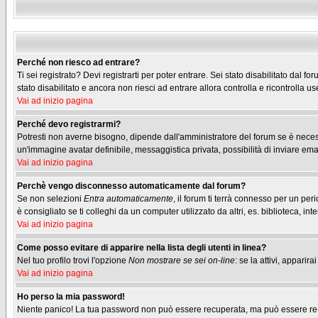
Perché non riesco ad entrare?
Ti sei registrato? Devi registrarti per poter entrare. Sei stato disabilitato dal
stato disabilitato e ancora non riesci ad entrare allora controlla e ricontrolla
Vai ad inizio pagina
Perché devo registrarmi?
Potresti non averne bisogno, dipende dall'amministratore del forum se è necessa
un'immagine avatar definibile, messaggistica privata, possibilità di inviare emai
Vai ad inizio pagina
Perchè vengo disconnesso automaticamente dal forum?
Se non selezioni
Entra automaticamente
, il forum ti terrà connesso per un pe
è consigliato se ti colleghi da un computer utilizzato da altri, es. biblioteca, inte
Vai ad inizio pagina
Come posso evitare di apparire nella lista degli utenti in linea?
Nel tuo profilo trovi l'opzione
Non mostrare se sei on-line
: se la attivi, appari
Vai ad inizio pagina
Ho perso la mia password!
Niente panico! La tua password non può essere recuperata, ma può essere re-im