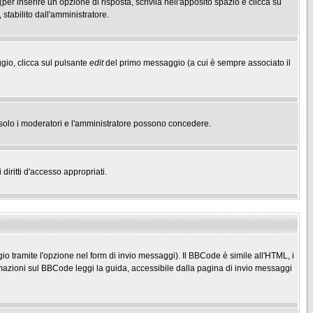
(per inserire un opzione di risposta, scrivila nell'apposito spazio e clicca su
 stabilito dall'amministratore.
gio, clicca sul pulsante
edit
del primo messaggio (a cui è sempre associato il
he solo i moderatori e l'amministratore possono concedere.
diritti d'accesso appropriati.
o tramite l'opzione nel form di invio messaggi). Il BBCode è simile all'HTML, i
mazioni sul BBCode leggi la guida, accessibile dalla pagina di invio messaggi