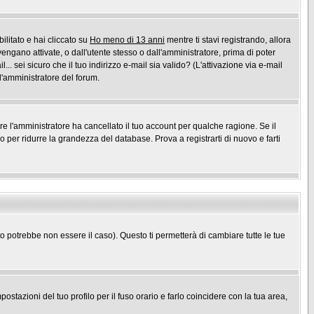
ilitato e hai cliccato su
Ho meno di 13 anni
mentre ti stavi registrando, allora
vengano attivate, o dall'utente stesso o dall'amministratore, prima di poter
l... sei sicuro che il tuo indirizzo e-mail sia valido? (L'attivazione via e-mail
 l'amministratore del forum.
ure l'amministratore ha cancellato il tuo account per qualche ragione. Se il
per ridurre la grandezza del database. Prova a registrarti di nuovo e farti
potrebbe non essere il caso). Questo ti permetterà di cambiare tutte le tue
stazioni del tuo profilo per il fuso orario e farlo coincidere con la tua area,