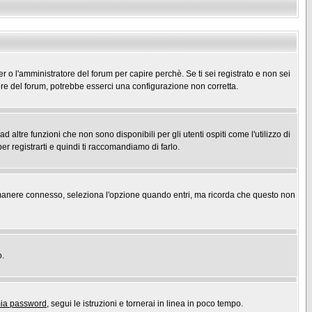
er o l'amministratore del forum per capire perchè. Se ti sei registrato e non sei
atore del forum, potrebbe esserci una configurazione non corretta.
ltre funzioni che non sono disponibili per gli utenti ospiti come l'utilizzo di
er registrarti e quindi ti raccomandiamo di farlo.
r rimanere connesso, seleziona l'opzione quando entri, ma ricorda che questo non
o.
mia password
, segui le istruzioni e tornerai in linea in poco tempo.