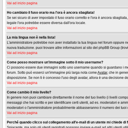
Vai ad inizio pagina
Ho cambiato il fuso orario ma l'ora è ancora sbagliata!
Se sei sicuro di aver impostato il fuso orario corretto e l'ora è ancora sbagliata
legale l'ora potrebbe essere diversa dall'ora locale.
Vai ad inizio pagina
La mia lingua non è nella lista!
L'amministratore potrebbe non aver installato la tua lingua nel forum oppure nes
nuova traduzione. puoi trovare altre informazioni al sito del phpBB Group (trovi 
Vai ad inizio pagina
Come posso mostrare un'immagine sotto il mio username?
Ci possono essere due immagini sotto uno username quando si guardano i messag
forum. Sotto può esserci un'immagine più larga nota come
Avatar
, che in gene
disposizione. Se non ti è concesso l'uso degli avatar, allora è una decisione del
Vai ad inizio pagina
Come cambio il mio livello?
In genere non puoi cambiare direttamente il nome del tuo livello (i livelli compa
messaggi che hai scritto e per identificare certi utenti, ad es. moderatori e am
moderatori o l'amministratore probabilmente abbasseranno il numero dei tuoi
Vai ad inizio pagina
Perché quando clicco sul collegamento all'e-mail di un utente mi chiede di fa
Spiacente, ma solo gli utenti registrati possono inviare e-mail ad altri utenti u