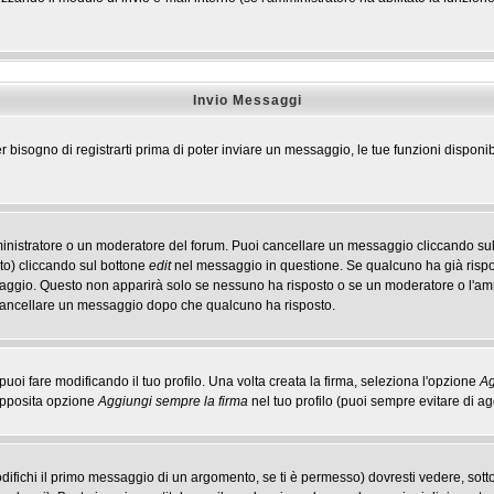
Invio Messaggi
r bisogno di registrarti prima di poter inviare un messaggio, le tue funzioni disponib
ministratore o un moderatore del forum. Puoi cancellare un messaggio cliccando sul
to) cliccando sul bottone
edit
nel messaggio in questione. Se qualcuno ha già rispos
ssaggio. Questo non apparirà solo se nessuno ha risposto o se un moderatore o l'a
cancellare un messaggio dopo che qualcuno ha risposto.
i fare modificando il tuo profilo. Una volta creata la firma, seleziona l'opzione
Ag
'apposita opzione
Aggiungi sempre la firma
nel tuo profilo (puoi sempre evitare di 
ichi il primo messaggio di un argomento, se ti è permesso) dovresti vedere, sotto 