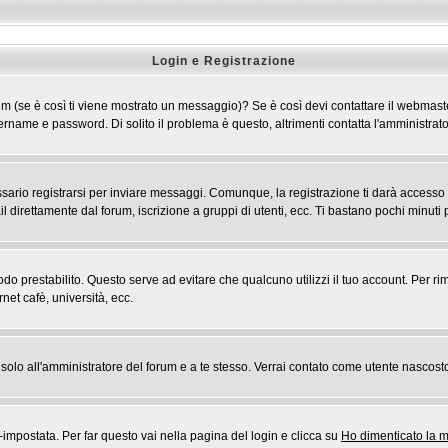
Login e Registrazione
 forum (se è così ti viene mostrato un messaggio)? Se è così devi contattare il webmast
 username e password. Di solito il problema è questo, altrimenti contatta l'amministr
rio registrarsi per inviare messaggi. Comunque, la registrazione ti darà accesso ad a
l direttamente dal forum, iscrizione a gruppi di utenti, ecc. Ti bastano pochi minuti p
riodo prestabilito. Questo serve ad evitare che qualcuno utilizzi il tuo account. Pe
rnet cafè, università, ecc.
rai solo all'amministratore del forum e a te stesso. Verrai contato come utente nascost
postata. Per far questo vai nella pagina del login e clicca su
Ho dimenticato la 