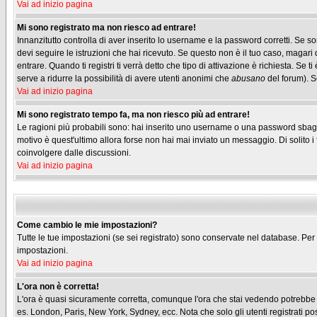
Vai ad inizio pagina
Mi sono registrato ma non riesco ad entrare!
Innanzitutto controlla di aver inserito lo username e la password corretti. Se s
devi seguire le istruzioni che hai ricevuto. Se questo non è il tuo caso, magari 
entrare. Quando ti registri ti verrà detto che tipo di attivazione è richiesta. Se t
serve a ridurre la possibilità di avere utenti anonimi che
abusano
del forum). Se
Vai ad inizio pagina
Mi sono registrato tempo fa, ma non riesco più ad entrare!
Le ragioni più probabili sono: hai inserito uno username o una password sbagliati
motivo è quest'ultimo allora forse non hai mai inviato un messaggio. Di solito 
coinvolgere dalle discussioni.
Vai ad inizio pagina
Come cambio le mie impostazioni?
Tutte le tue impostazioni (se sei registrato) sono conservate nel database. Per m
impostazioni.
Vai ad inizio pagina
L'ora non è corretta!
L'ora è quasi sicuramente corretta, comunque l'ora che stai vedendo potrebbe ess
es. London, Paris, New York, Sydney, ecc. Nota che solo gli utenti registrati p