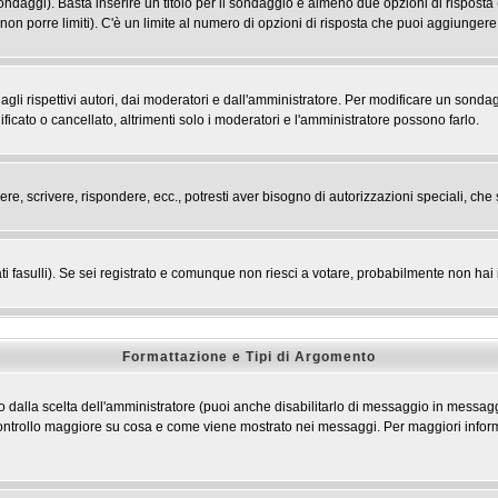
 sondaggi). Basta inserire un titolo per il sondaggio e almeno due opzioni di risposta 
 non porre limiti). C'è un limite al numero di opzioni di risposta che puoi aggiungere,
li rispettivi autori, dai moderatori e dall'amministratore. Per modificare un sondag
cato o cancellato, altrimenti solo i moderatori e l'amministratore possono farlo.
ere, scrivere, rispondere, ecc., potresti aver bisogno di autorizzazioni speciali, c
ti fasulli). Se sei registrato e comunque non riesci a votare, probabilmente non hai i 
Formattazione e Tipi di Argomento
dalla scelta dell'amministratore (puoi anche disabilitarlo di messaggio in messaggi
n controllo maggiore su cosa e come viene mostrato nei messaggi. Per maggiori infor