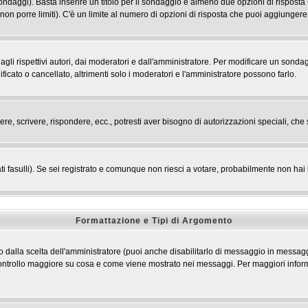
 sondaggi). Basta inserire un titolo per il sondaggio e almeno due opzioni di risposta 
 non porre limiti). C'è un limite al numero di opzioni di risposta che puoi aggiungere,
li rispettivi autori, dai moderatori e dall'amministratore. Per modificare un sondag
cato o cancellato, altrimenti solo i moderatori e l'amministratore possono farlo.
ere, scrivere, rispondere, ecc., potresti aver bisogno di autorizzazioni speciali, c
ti fasulli). Se sei registrato e comunque non riesci a votare, probabilmente non hai i 
Formattazione e Tipi di Argomento
dalla scelta dell'amministratore (puoi anche disabilitarlo di messaggio in messaggi
n controllo maggiore su cosa e come viene mostrato nei messaggi. Per maggiori infor