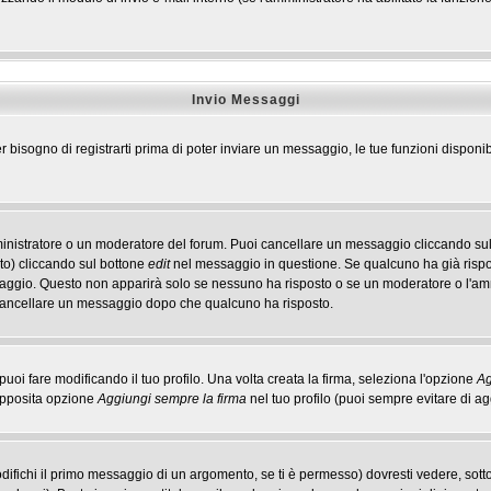
Invio Messaggi
r bisogno di registrarti prima di poter inviare un messaggio, le tue funzioni disponib
ministratore o un moderatore del forum. Puoi cancellare un messaggio cliccando sul
to) cliccando sul bottone
edit
nel messaggio in questione. Se qualcuno ha già rispos
ssaggio. Questo non apparirà solo se nessuno ha risposto o se un moderatore o l'a
cancellare un messaggio dopo che qualcuno ha risposto.
i fare modificando il tuo profilo. Una volta creata la firma, seleziona l'opzione
Ag
'apposita opzione
Aggiungi sempre la firma
nel tuo profilo (puoi sempre evitare di 
ichi il primo messaggio di un argomento, se ti è permesso) dovresti vedere, sotto 