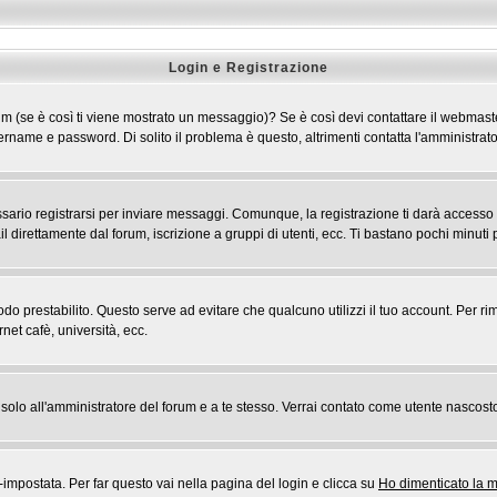
Login e Registrazione
 forum (se è così ti viene mostrato un messaggio)? Se è così devi contattare il webmast
 username e password. Di solito il problema è questo, altrimenti contatta l'amministr
rio registrarsi per inviare messaggi. Comunque, la registrazione ti darà accesso ad a
l direttamente dal forum, iscrizione a gruppi di utenti, ecc. Ti bastano pochi minuti p
riodo prestabilito. Questo serve ad evitare che qualcuno utilizzi il tuo account. Pe
rnet cafè, università, ecc.
rai solo all'amministratore del forum e a te stesso. Verrai contato come utente nascost
postata. Per far questo vai nella pagina del login e clicca su
Ho dimenticato la 