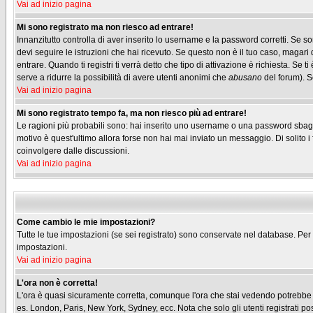
Vai ad inizio pagina
Mi sono registrato ma non riesco ad entrare!
Innanzitutto controlla di aver inserito lo username e la password corretti. Se s
devi seguire le istruzioni che hai ricevuto. Se questo non è il tuo caso, magari 
entrare. Quando ti registri ti verrà detto che tipo di attivazione è richiesta. Se t
serve a ridurre la possibilità di avere utenti anonimi che
abusano
del forum). Se
Vai ad inizio pagina
Mi sono registrato tempo fa, ma non riesco più ad entrare!
Le ragioni più probabili sono: hai inserito uno username o una password sbagliati
motivo è quest'ultimo allora forse non hai mai inviato un messaggio. Di solito 
coinvolgere dalle discussioni.
Vai ad inizio pagina
Come cambio le mie impostazioni?
Tutte le tue impostazioni (se sei registrato) sono conservate nel database. Per m
impostazioni.
Vai ad inizio pagina
L'ora non è corretta!
L'ora è quasi sicuramente corretta, comunque l'ora che stai vedendo potrebbe ess
es. London, Paris, New York, Sydney, ecc. Nota che solo gli utenti registrati p