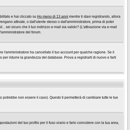
ilitato e hai cliccato su
Ho meno di 13 anni
mentre ti stavi registrando, allora
vengano attivate, o dall'utente stesso o dall'amministratore, prima di poter
l... sei sicuro che il tuo indirizzo e-mail sia valido? (L'attivazione via e-mail
 l'amministratore del forum.
ure l'amministratore ha cancellato il tuo account per qualche ragione. Se il
per ridurre la grandezza del database. Prova a registrarti di nuovo e farti
potrebbe non essere il caso). Questo ti permetterà di cambiare tutte le tue
stazioni del tuo profilo per il fuso orario e farlo coincidere con la tua area,