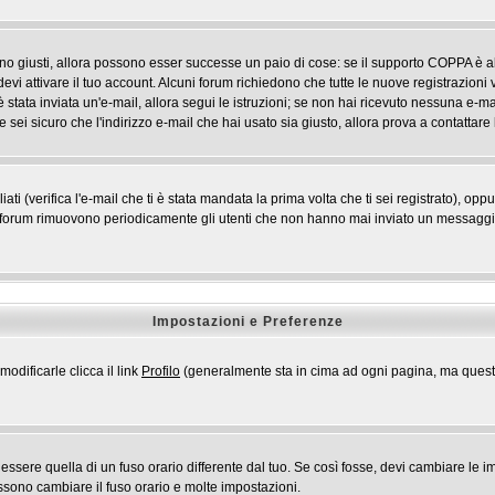
ono giusti, allora possono esser successe un paio di cose: se il supporto COPPA è ab
devi attivare il tuo account. Alcuni forum richiedono che tutte le nuove registrazioni 
i è stata inviata un'e-mail, allora segui le istruzioni; se non hai ricevuto nessuna e-mai
 sei sicuro che l'indirizzo e-mail che hai usato sia giusto, allora prova a contattare
 (verifica l'e-mail che ti è stata mandata la prima volta che ti sei registrato), opp
i forum rimuovono periodicamente gli utenti che non hanno mai inviato un messaggio 
Impostazioni e Preferenze
odificarle clicca il link
Profilo
(generalmente sta in cima ad ogni pagina, ma questo 
ere quella di un fuso orario differente dal tuo. Se così fosse, devi cambiare le impo
ossono cambiare il fuso orario e molte impostazioni.