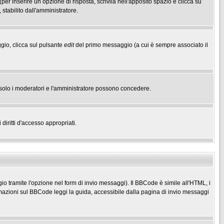
(per inserire un opzione di risposta, scrivila nell'apposito spazio e clicca su
 stabilito dall'amministratore.
gio, clicca sul pulsante
edit
del primo messaggio (a cui è sempre associato il
he solo i moderatori e l'amministratore possono concedere.
diritti d'accesso appropriati.
o tramite l'opzione nel form di invio messaggi). Il BBCode è simile all'HTML, i
mazioni sul BBCode leggi la guida, accessibile dalla pagina di invio messaggi