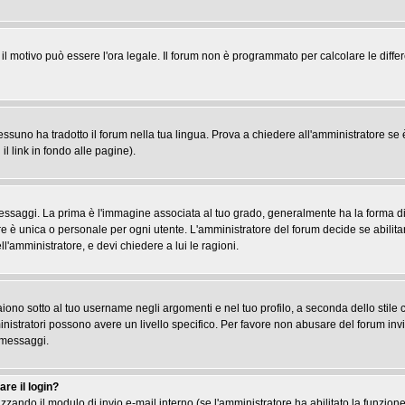
, il motivo può essere l'ora legale. Il forum non è programmato per calcolare le differ
suno ha tradotto il forum nella tua lingua. Prova a chiedere all'amministratore se è 
il link in fondo alle pagine).
gi. La prima è l'immagine associata al tuo grado, generalmente ha la forma di stel
re è unica o personale per ogni utente. L'amministratore del forum decide se abilita
l'amministratore, e devi chiedere a lui le ragioni.
iono sotto al tuo username negli argomenti e nel tuo profilo, a seconda dello stile che
ministratori possono avere un livello specifico. Per favore non abusare del forum inv
 messaggi.
re il login?
tilizzando il modulo di invio e-mail interno (se l'amministratore ha abilitato la funzi