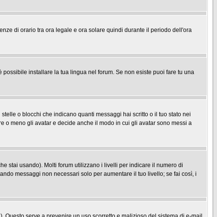
enze di orario tra ora legale e ora solare quindi durante il periodo dell'ora
possibile installare la tua lingua nel forum. Se non esiste puoi fare tu una
le o blocchi che indicano quanti messaggi hai scritto o il tuo stato nei
re o meno gli avatar e decide anche il modo in cui gli avatar sono messi a
 stai usando). Molti forum utilizzano i livelli per indicare il numero di
iando messaggi non necessari solo per aumentare il tuo livello; se fai così, i
one). Questo serve a prevenire un uso scorretto e malizioso del sistema di e-mail