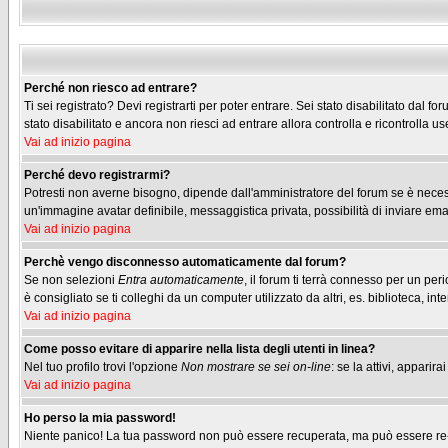
Perché non riesco ad entrare?
Ti sei registrato? Devi registrarti per poter entrare. Sei stato disabilitato dal
stato disabilitato e ancora non riesci ad entrare allora controlla e ricontrolla
Vai ad inizio pagina
Perché devo registrarmi?
Potresti non averne bisogno, dipende dall'amministratore del forum se è necessa
un'immagine avatar definibile, messaggistica privata, possibilità di inviare emai
Vai ad inizio pagina
Perchè vengo disconnesso automaticamente dal forum?
Se non selezioni
Entra automaticamente
, il forum ti terrà connesso per un pe
è consigliato se ti colleghi da un computer utilizzato da altri, es. biblioteca, inte
Vai ad inizio pagina
Come posso evitare di apparire nella lista degli utenti in linea?
Nel tuo profilo trovi l'opzione
Non mostrare se sei on-line
: se la attivi, appari
Vai ad inizio pagina
Ho perso la mia password!
Niente panico! La tua password non può essere recuperata, ma può essere re-im