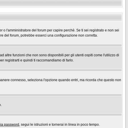
er o l'amministratore del forum per capire perchè. Se ti sei registrato e non sei
atore del forum, potrebbe esserci una configurazione non corretta.
ltre funzioni che non sono disponibili per gli utenti ospiti come l'utilizzo di
er registrarti e quindi ti raccomandiamo di farlo.
r rimanere connesso, seleziona l'opzione quando entri, ma ricorda che questo non
o.
mia password
, segui le istruzioni e tornerai in linea in poco tempo.