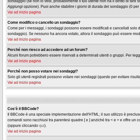
sondaggio
(se non lo vedi, probabilmente il tuo utente non ha il diritto di fare
Aggiungi opzione
). Puoi anche stabilire i giorni di durata del sondaggio (0 per
Vai ad inizio pagina
Come modifico o cancello un sondaggio?
Come per i messaggi, i sondaggi possono essere modificati e cancellati solo dag
sondaggio). Se nessuno ha ancora votato, allora il sondaggio può essere modifi
Vai ad inizio pagina
Perché non riesco ad accedere ad un forum?
Alcuni forum potrebbero essere riservati a determinati utenti o gruppi. Per legg
Vai ad inizio pagina
Perché non posso votare nei sondaggi?
Solo gli utenti registrati possono votare nei sondaggi (questo per evitare risulta
Vai ad inizio pagina
Cos'è il BBCode?
Il BBCode è una speciale implementazione dell'HTML; il suo utilizzo è precluso 
comandi sono racchiusi tra parentesi quadre [ e ] anzichè tra < e > e offre u
(oppure cliccando
qui
).
Vai ad inizio pagina