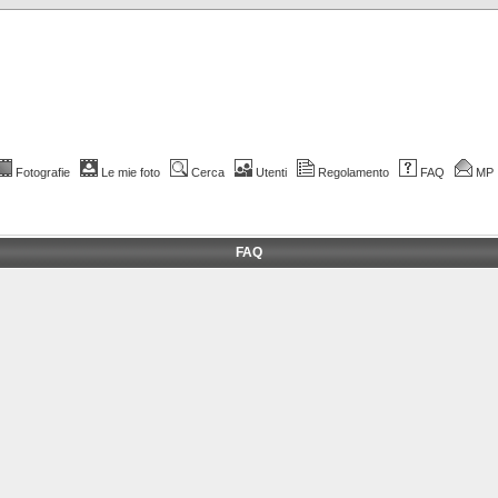
Fotografie
Le mie foto
Cerca
Utenti
Regolamento
FAQ
MP
FAQ