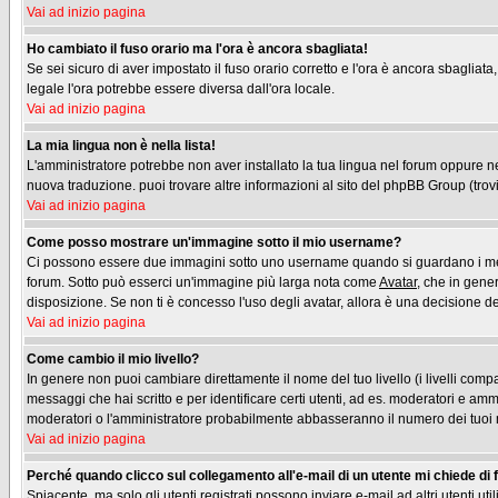
Vai ad inizio pagina
Ho cambiato il fuso orario ma l'ora è ancora sbagliata!
Se sei sicuro di aver impostato il fuso orario corretto e l'ora è ancora sbagliata
legale l'ora potrebbe essere diversa dall'ora locale.
Vai ad inizio pagina
La mia lingua non è nella lista!
L'amministratore potrebbe non aver installato la tua lingua nel forum oppure nes
nuova traduzione. puoi trovare altre informazioni al sito del phpBB Group (trovi 
Vai ad inizio pagina
Come posso mostrare un'immagine sotto il mio username?
Ci possono essere due immagini sotto uno username quando si guardano i messag
forum. Sotto può esserci un'immagine più larga nota come
Avatar
, che in gene
disposizione. Se non ti è concesso l'uso degli avatar, allora è una decisione del
Vai ad inizio pagina
Come cambio il mio livello?
In genere non puoi cambiare direttamente il nome del tuo livello (i livelli compa
messaggi che hai scritto e per identificare certi utenti, ad es. moderatori e am
moderatori o l'amministratore probabilmente abbasseranno il numero dei tuoi
Vai ad inizio pagina
Perché quando clicco sul collegamento all'e-mail di un utente mi chiede di fa
Spiacente, ma solo gli utenti registrati possono inviare e-mail ad altri utenti u