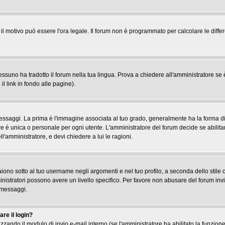
, il motivo può essere l'ora legale. Il forum non è programmato per calcolare le differ
suno ha tradotto il forum nella tua lingua. Prova a chiedere all'amministratore se è 
il link in fondo alle pagine).
gi. La prima è l'immagine associata al tuo grado, generalmente ha la forma di stel
re è unica o personale per ogni utente. L'amministratore del forum decide se abilita
l'amministratore, e devi chiedere a lui le ragioni.
iono sotto al tuo username negli argomenti e nel tuo profilo, a seconda dello stile che
ministratori possono avere un livello specifico. Per favore non abusare del forum inv
 messaggi.
re il login?
tilizzando il modulo di invio e-mail interno (se l'amministratore ha abilitato la funzi