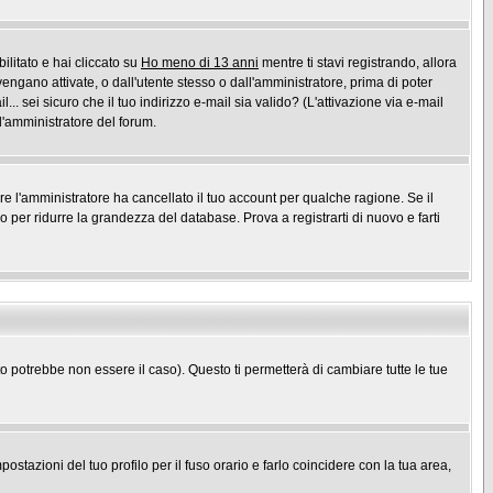
ilitato e hai cliccato su
Ho meno di 13 anni
mentre ti stavi registrando, allora
vengano attivate, o dall'utente stesso o dall'amministratore, prima di poter
l... sei sicuro che il tuo indirizzo e-mail sia valido? (L'attivazione via e-mail
 l'amministratore del forum.
ure l'amministratore ha cancellato il tuo account per qualche ragione. Se il
per ridurre la grandezza del database. Prova a registrarti di nuovo e farti
potrebbe non essere il caso). Questo ti permetterà di cambiare tutte le tue
stazioni del tuo profilo per il fuso orario e farlo coincidere con la tua area,