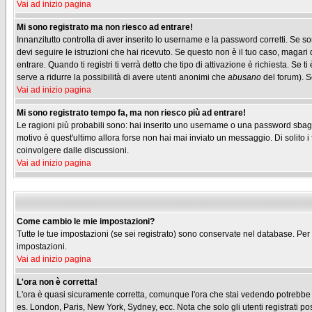
Vai ad inizio pagina
Mi sono registrato ma non riesco ad entrare!
Innanzitutto controlla di aver inserito lo username e la password corretti. Se s
devi seguire le istruzioni che hai ricevuto. Se questo non è il tuo caso, magari 
entrare. Quando ti registri ti verrà detto che tipo di attivazione è richiesta. Se t
serve a ridurre la possibilità di avere utenti anonimi che
abusano
del forum). Se
Vai ad inizio pagina
Mi sono registrato tempo fa, ma non riesco più ad entrare!
Le ragioni più probabili sono: hai inserito uno username o una password sbagliati
motivo è quest'ultimo allora forse non hai mai inviato un messaggio. Di solito 
coinvolgere dalle discussioni.
Vai ad inizio pagina
Come cambio le mie impostazioni?
Tutte le tue impostazioni (se sei registrato) sono conservate nel database. Per m
impostazioni.
Vai ad inizio pagina
L'ora non è corretta!
L'ora è quasi sicuramente corretta, comunque l'ora che stai vedendo potrebbe ess
es. London, Paris, New York, Sydney, ecc. Nota che solo gli utenti registrati p