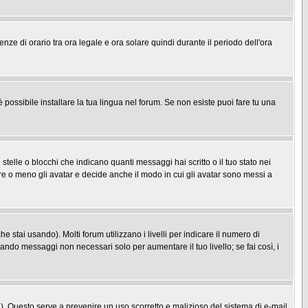
enze di orario tra ora legale e ora solare quindi durante il periodo dell'ora
possibile installare la tua lingua nel forum. Se non esiste puoi fare tu una
le o blocchi che indicano quanti messaggi hai scritto o il tuo stato nei
re o meno gli avatar e decide anche il modo in cui gli avatar sono messi a
 stai usando). Molti forum utilizzano i livelli per indicare il numero di
iando messaggi non necessari solo per aumentare il tuo livello; se fai così, i
one). Questo serve a prevenire un uso scorretto e malizioso del sistema di e-mail