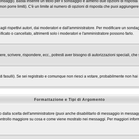
 sondaggi). Basta inserire un titolo per il sondaggio e almeno due opzioni di risposta 
 non porre limiti). C'è un limite al numero di opzioni di risposta che puoi aggiungere,
li rispettivi autori, dai moderatori e dall'amministratore. Per modificare un sondag
cato o cancellato, altrimenti solo i moderatori e l'amministratore possono farlo.
ere, scrivere, rispondere, ecc., potresti aver bisogno di autorizzazioni speciali, c
ti fasulli). Se sei registrato e comunque non riesci a votare, probabilmente non hai i 
Formattazione e Tipi di Argomento
dalla scelta dell'amministratore (puoi anche disabilitarlo di messaggio in messaggi
n controllo maggiore su cosa e come viene mostrato nei messaggi. Per maggiori infor