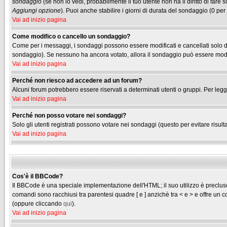
sondaggio
(se non lo vedi, probabilmente il tuo utente non ha il diritto di fare
Aggiungi opzione
). Puoi anche stabilire i giorni di durata del sondaggio (0 per
Vai ad inizio pagina
Come modifico o cancello un sondaggio?
Come per i messaggi, i sondaggi possono essere modificati e cancellati solo dag
sondaggio). Se nessuno ha ancora votato, allora il sondaggio può essere modifi
Vai ad inizio pagina
Perché non riesco ad accedere ad un forum?
Alcuni forum potrebbero essere riservati a determinati utenti o gruppi. Per legg
Vai ad inizio pagina
Perché non posso votare nei sondaggi?
Solo gli utenti registrati possono votare nei sondaggi (questo per evitare risulta
Vai ad inizio pagina
Cos'è il BBCode?
Il BBCode è una speciale implementazione dell'HTML; il suo utilizzo è precluso 
comandi sono racchiusi tra parentesi quadre [ e ] anzichè tra < e > e offre u
(oppure cliccando
qui
).
Vai ad inizio pagina