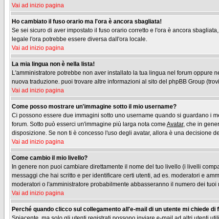
Vai ad inizio pagina
Ho cambiato il fuso orario ma l'ora è ancora sbagliata!
Se sei sicuro di aver impostato il fuso orario corretto e l'ora è ancora sbagliata
legale l'ora potrebbe essere diversa dall'ora locale.
Vai ad inizio pagina
La mia lingua non è nella lista!
L'amministratore potrebbe non aver installato la tua lingua nel forum oppure nes
nuova traduzione. puoi trovare altre informazioni al sito del phpBB Group (trovi 
Vai ad inizio pagina
Come posso mostrare un'immagine sotto il mio username?
Ci possono essere due immagini sotto uno username quando si guardano i messag
forum. Sotto può esserci un'immagine più larga nota come
Avatar
, che in gene
disposizione. Se non ti è concesso l'uso degli avatar, allora è una decisione del
Vai ad inizio pagina
Come cambio il mio livello?
In genere non puoi cambiare direttamente il nome del tuo livello (i livelli compa
messaggi che hai scritto e per identificare certi utenti, ad es. moderatori e am
moderatori o l'amministratore probabilmente abbasseranno il numero dei tuoi
Vai ad inizio pagina
Perché quando clicco sul collegamento all'e-mail di un utente mi chiede di fa
Spiacente, ma solo gli utenti registrati possono inviare e-mail ad altri utenti u