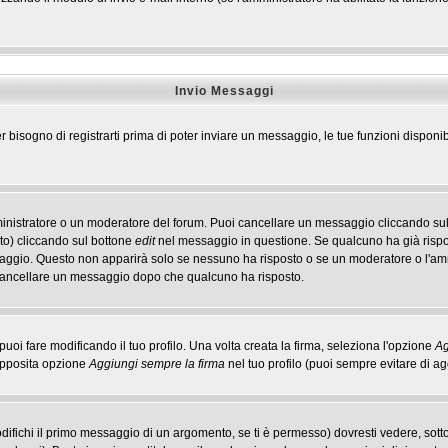
Invio Messaggi
r bisogno di registrarti prima di poter inviare un messaggio, le tue funzioni disponib
ministratore o un moderatore del forum. Puoi cancellare un messaggio cliccando sul
to) cliccando sul bottone
edit
nel messaggio in questione. Se qualcuno ha già rispos
ssaggio. Questo non apparirà solo se nessuno ha risposto o se un moderatore o l'a
cancellare un messaggio dopo che qualcuno ha risposto.
i fare modificando il tuo profilo. Una volta creata la firma, seleziona l'opzione
Ag
'apposita opzione
Aggiungi sempre la firma
nel tuo profilo (puoi sempre evitare di 
ichi il primo messaggio di un argomento, se ti è permesso) dovresti vedere, sotto 