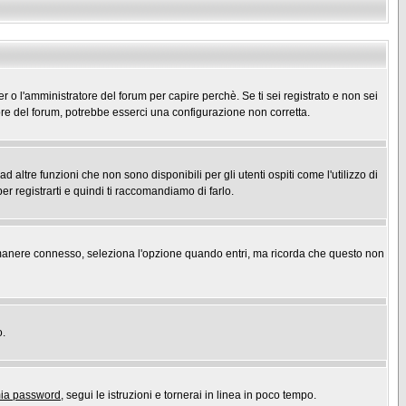
er o l'amministratore del forum per capire perchè. Se ti sei registrato e non sei
atore del forum, potrebbe esserci una configurazione non corretta.
ltre funzioni che non sono disponibili per gli utenti ospiti come l'utilizzo di
er registrarti e quindi ti raccomandiamo di farlo.
r rimanere connesso, seleziona l'opzione quando entri, ma ricorda che questo non
o.
mia password
, segui le istruzioni e tornerai in linea in poco tempo.