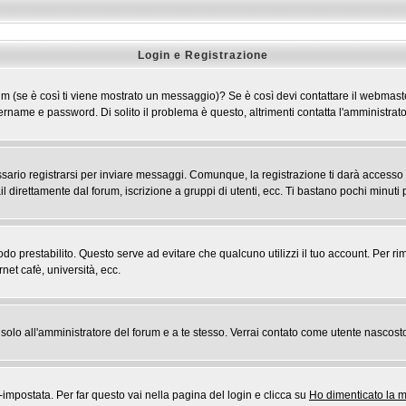
Login e Registrazione
 forum (se è così ti viene mostrato un messaggio)? Se è così devi contattare il webmast
 username e password. Di solito il problema è questo, altrimenti contatta l'amministr
rio registrarsi per inviare messaggi. Comunque, la registrazione ti darà accesso ad a
l direttamente dal forum, iscrizione a gruppi di utenti, ecc. Ti bastano pochi minuti p
riodo prestabilito. Questo serve ad evitare che qualcuno utilizzi il tuo account. Pe
rnet cafè, università, ecc.
rai solo all'amministratore del forum e a te stesso. Verrai contato come utente nascost
postata. Per far questo vai nella pagina del login e clicca su
Ho dimenticato la 