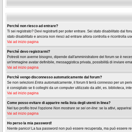
Perché non riesco ad entrare?
Ti sei registrato? Devi registrarti per poter entrare. Sei stato disabilitato dal
stato disabilitato e ancora non riesci ad entrare allora controlla e ricontrolla
Vai ad inizio pagina
Perché devo registrarmi?
Potresti non averne bisogno, dipende dall'amministratore del forum se è necessa
un'immagine avatar definibile, messaggistica privata, possibilità di inviare emai
Vai ad inizio pagina
Perchè vengo disconnesso automaticamente dal forum?
Se non selezioni
Entra automaticamente
, il forum ti terrà connesso per un pe
è consigliato se ti colleghi da un computer utilizzato da altri, es. biblioteca, inte
Vai ad inizio pagina
Come posso evitare di apparire nella lista degli utenti in linea?
Nel tuo profilo trovi l'opzione
Non mostrare se sei on-line
: se la attivi, appari
Vai ad inizio pagina
Ho perso la mia password!
Niente panico! La tua password non può essere recuperata, ma può essere re-im