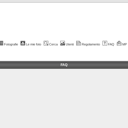
Fotografie
Le mie foto
Cerca
Utenti
Regolamento
FAQ
MP
FAQ