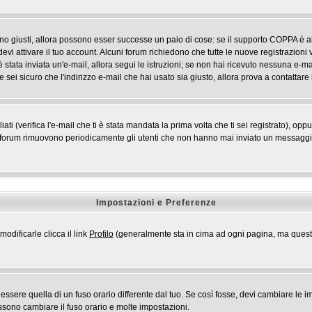
ono giusti, allora possono esser successe un paio di cose: se il supporto COPPA è ab
devi attivare il tuo account. Alcuni forum richiedono che tutte le nuove registrazioni 
i è stata inviata un'e-mail, allora segui le istruzioni; se non hai ricevuto nessuna e-mai
 sei sicuro che l'indirizzo e-mail che hai usato sia giusto, allora prova a contattare
 (verifica l'e-mail che ti è stata mandata la prima volta che ti sei registrato), opp
i forum rimuovono periodicamente gli utenti che non hanno mai inviato un messaggio 
Impostazioni e Preferenze
odificarle clicca il link
Profilo
(generalmente sta in cima ad ogni pagina, ma questo 
ere quella di un fuso orario differente dal tuo. Se così fosse, devi cambiare le impo
ossono cambiare il fuso orario e molte impostazioni.