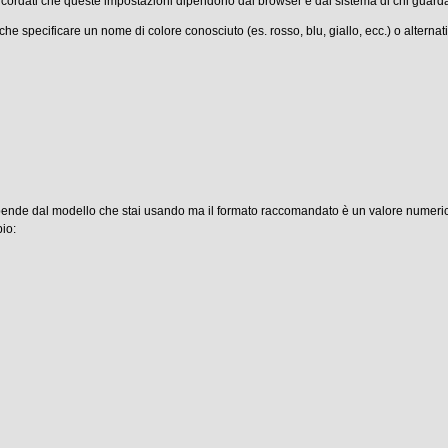
 Ricordati che queste impostazioni dipendono dal browser e dal sistema di chi guard
che specificare un nome di colore conosciuto (es. rosso, blu, giallo, ecc.) o alte
pende dal modello che stai usando ma il formato raccomandato è un valore numerico 
io: