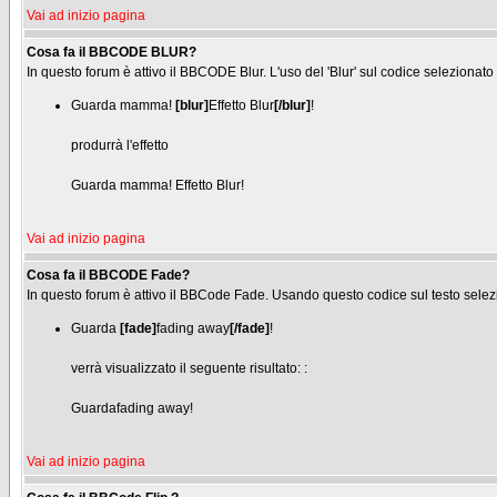
Vai ad inizio pagina
Cosa fa il BBCODE BLUR?
In questo forum è attivo il BBCODE Blur. L'uso del 'Blur' sul codice selezionato
Guarda mamma!
[blur]
Effetto Blur
[/blur]
!
produrrà l'effetto
Guarda mamma!
Effetto Blur
!
Vai ad inizio pagina
Cosa fa il BBCODE Fade?
In questo forum è attivo il BBCode Fade. Usando questo codice sul testo selez
Guarda
[fade]
fading away
[/fade]
!
verrà visualizzato il seguente risultato: :
Guarda
fading away
!
Vai ad inizio pagina