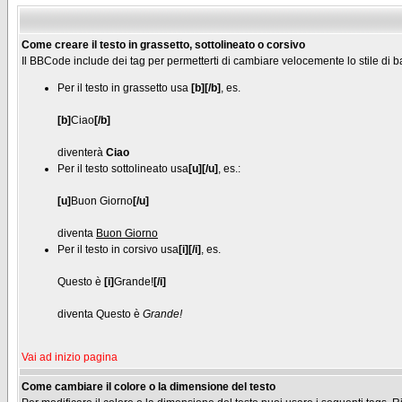
Come creare il testo in grassetto, sottolineato o corsivo
Il BBCode include dei tag per permetterti di cambiare velocemente lo stile di 
Per il testo in grassetto usa
[b][/b]
, es.
[b]
Ciao
[/b]
diventerà
Ciao
Per il testo sottolineato usa
[u][/u]
, es.:
[u]
Buon Giorno
[/u]
diventa
Buon Giorno
Per il testo in corsivo usa
[i][/i]
, es.
Questo è
[i]
Grande!
[/i]
diventa Questo è
Grande!
Vai ad inizio pagina
Come cambiare il colore o la dimensione del testo