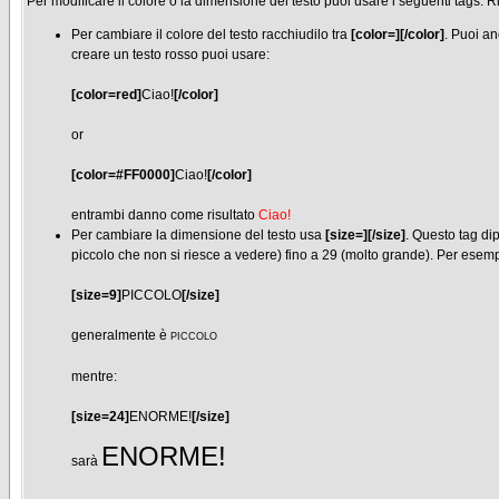
Per modificare il colore o la dimensione del testo puoi usare i seguenti tags.
Per cambiare il colore del testo racchiudilo tra
[color=][/color]
. Puoi an
creare un testo rosso puoi usare:
[color=red]
Ciao!
[/color]
or
[color=#FF0000]
Ciao!
[/color]
entrambi danno come risultato
Ciao!
Per cambiare la dimensione del testo usa
[size=][/size]
. Questo tag di
piccolo che non si riesce a vedere) fino a 29 (molto grande). Per esemp
[size=9]
PICCOLO
[/size]
generalmente è
PICCOLO
mentre:
[size=24]
ENORME!
[/size]
ENORME!
sarà