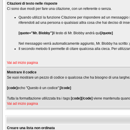
Citazioni di testo nelle risposte
Ci sono due modi per fare una citazione, con un referente o senza.
Quando utilizzi la funzione Citazione per rispondere ad un messaggio s
riferendoti ad una persona o qualsiasi altra cosa che hai deciso di inser
[quote="Mr. Blobby"]
Il testo di Mr. Blobby andrà qui
[/quote]
Nel messaggio verrà automaticamente aggiunto, Mr. Blobby ha scritto: p
Il secondo metodo ti permette di citare qualcosa alla cieca. Per utilizzar
Vai ad inizio pagina
Mostrare il codice
Se vuoi mostrare un pezzo di codice o qualcosa che ha bisogno di una larghezza 
[code]
echo "Questo è un codice";
[/code]
Tutta la formattazione utilizzata tra i tags
[code][/code]
viene mantenuta quando
Vai ad inizio pagina
Creare una lista non ordinata