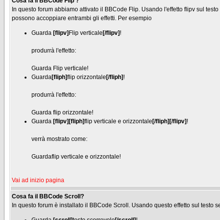
Cosa fa il BBCode Flip ?
In questo forum abbiamo attivato il BBCode Flip. Usando l'effetto flipv sul testo 
possono accoppiare entrambi gli effetti. Per esempio
Guarda
[flipv]
Flip verticale
[/flipv]
!
produrrà l'effetto:
Guarda
Flip verticale
!
Guarda
[fliph]
flip orizzontale
[/fliph]
!
produrrà l'effetto:
Guarda
flip orizzontale
!
Guarda
[flipv][fliph]
flip verticale e orizzontale
[/fliph][/flipv]
!
verrà mostrato come:
Guarda
flip verticale e orizzontale
!
Vai ad inizio pagina
Cosa fa il BBCode Scroll?
In questo forum è installato il BBCode Scroll. Usando questo effetto sul testo s