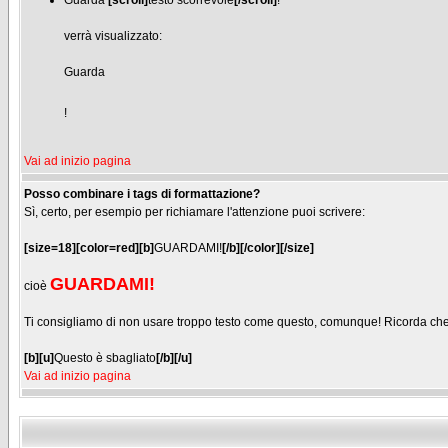
Guarda
[scroll]
testo scorrevole
[/scroll]
!
verrà visualizzato:
Guarda
!
Vai ad inizio pagina
Posso combinare i tags di formattazione?
Sì, certo, per esempio per richiamare l'attenzione puoi scrivere:
[size=18][color=red][b]
GUARDAMI!
[/b][/color][/size]
GUARDAMI!
cioè
Ti consigliamo di non usare troppo testo come questo, comunque! Ricorda che tu,
[b][u]
Questo è sbagliato
[/b][/u]
Vai ad inizio pagina