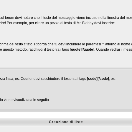
ul forum devi notare che il testo del messaggio viene incluso nella finestra del me
ire! Per esempio, per citare un pezzo di testo di Mr. Blobby devi inserire:
rima del testo citato. Ricorda che tu
devi
includere le parentesi "" attorno al nome 
e questo metodo, racchiudi il testo tra i tags
[quote][/quote]
. Quando vedrai il mess
fissa, es. Courier devi racchiudere il testo tra i tags
[code][/code]
, es.
 viene visualizzata in seguito.
Creazione di liste