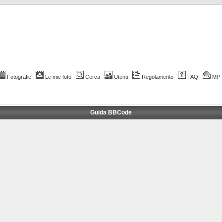
Fotografie
Le mie foto
Cerca
Utenti
Regolamento
FAQ
MP
Guida BBCode