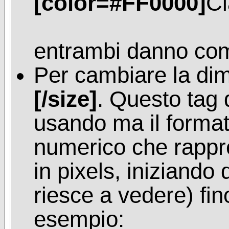
[color=#FF0000]
Ci
entrambi danno com
Per cambiare la di
[/size]
. Questo tag 
usando ma il forma
numerico che rappre
in pixels, iniziando
riesce a vedere) fi
esempio: