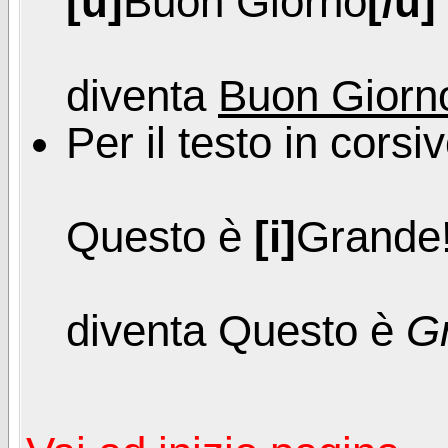
[u]
Buon Giorno
[/u]
diventa
Buon Giorn
Per il testo in corsi
Questo è
[i]
Grande
diventa Questo è
G