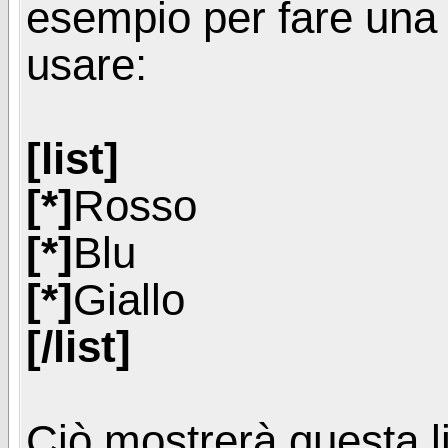
esempio per fare una li
usare:
[list]
[*]
Rosso
[*]
Blu
[*]
Giallo
[/list]
Ciò mostrerà questa li