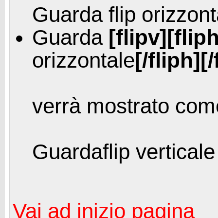
Guarda
flip orizzon
Guarda
[flipv][flip
orizzontale
[/fliph][/
verrà mostrato com
Guarda
flip vertical
Vai ad inizio pagina