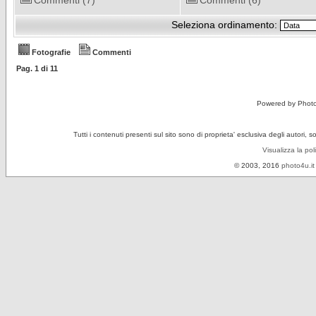
Commenti (7)
Commenti (6)
Seleziona ordinamento:
Fotografie
Commenti
Pag.
1
di
11
Powered by Phot
Tutti i contenuti presenti sul sito sono di proprieta' esclusiva degli autori, 
Visualizza la pol
© 2003, 2016
photo4u.it